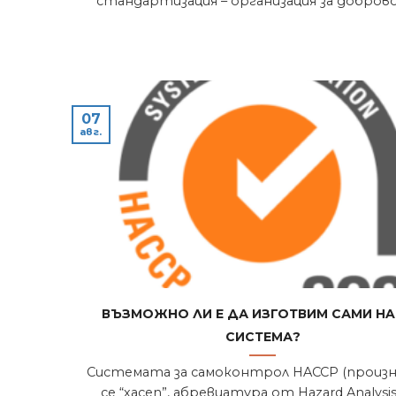
стандартизация – организация за добровол
07
авг.
Възможно ли е да изготвим сами H
система?
Системата за самоконтрол HACCP (произ
се “хасеп”, абревиатура от Hazard Analysi