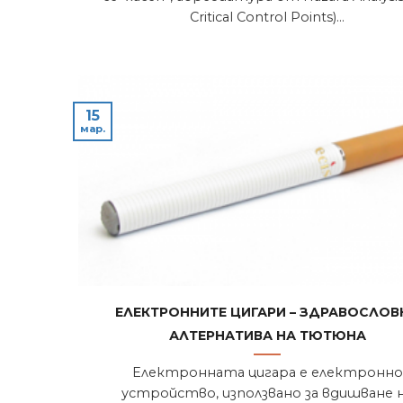
Critical Control Points)...
15
мар.
Електронните цигари – здравослов
алтернатива на тютюна
Електронната цигара е електронно
устройство, използвано за вдишване 