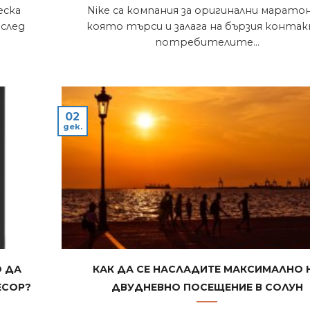
еска
Nike са компания за оригинални маратон
 след
която търси и залага на бързия контак
потребителите...
02
дек.
о да
Как да се насладите максимално 
есор?
двудневно посещение в Солун