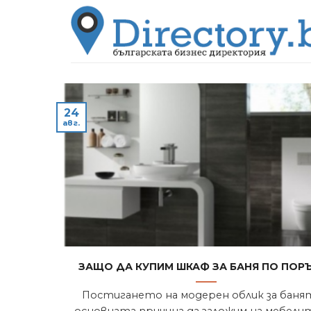
Skip
to
content
24
авг.
Защо да купим шкаф за баня по пор
Постигането на модерен облик за баня
основната причина да заложим на мебели