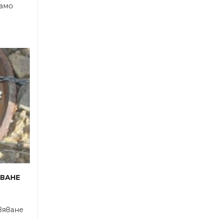
само
яване
вяване