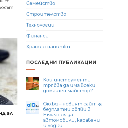
и се
Семейство
просът
Строителство
Технологии
Финанси
Храни и напитки
ПОСЛЕДНИ ПУБЛИКАЦИИ
Кои инструменти
трябва да има всеки
домашен майстор?
Няма
коментари
Oio.bg – новият сайт за
за
Кои
безплатни обяви в
нд за
инструменти
България за
трябва
да
автомобили, каравани
има
и лодки
всеки