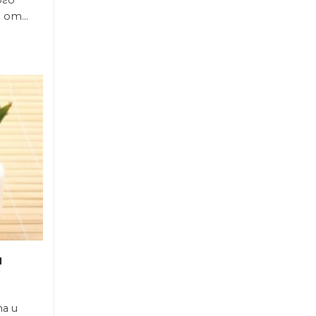
от...
и
а и