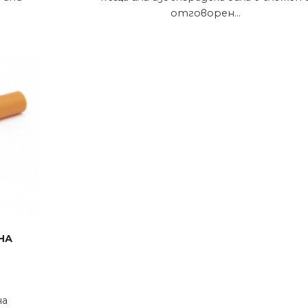
отговорен...
на
на