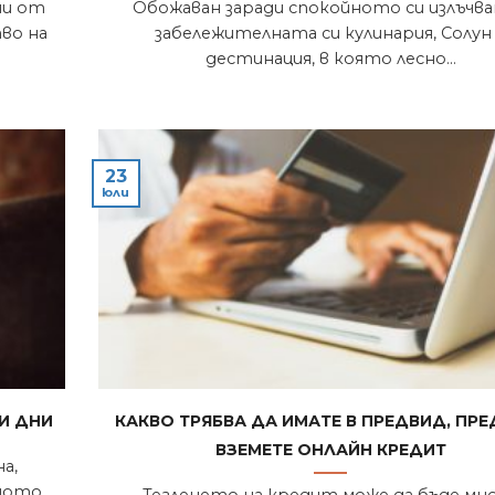
ни от
Обожаван заради спокойното си излъчва
во на
забележителната си кулинария, Солун
дестинация, в която лесно...
23
юли
и дни
Какво трябва да имате в предвид, пре
вземете онлайн кредит
а,
чното
Тегленето на кредит може да бъде мн