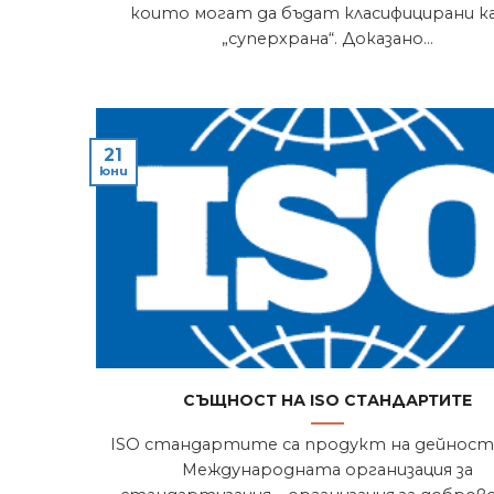
които могат да бъдат класифицирани 
„суперхрана“. Доказано...
21
юни
Същност на ISO стандартите
ISO стандартите са продукт на дейност
Международната организация за