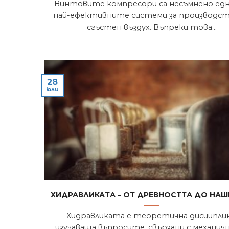
Винтовите компресори са несъмнено ед
най-ефективните системи за производст
сгъстен въздух. Въпреки това...
28
юли
Хидравликата – от древността до наш
Хидравликата е теоретична дисциплин
изучаваща въпросите, свързани с механи