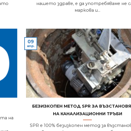
като
нашето здраве, е да употребяваме не 
маркова и...
09
апр.
Безизкопен метод SPR за възстанов
на канализационни тръби
та на
SPR е 100% безизкопен метод за възстано