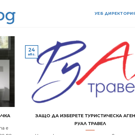
УЕБ ДИРЕКТОРИ
24
авг.
ъчка
Защо да изберете туристическа аге
Руал Травел
та е
те по