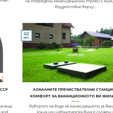
на...
на повредени канализационни тръби с мин
въздействие върху...
02
авг.
ACCP
Локалните пречиствателни станци
комфорт за ваканционното Ви жил
насяща
Изборът на вида на канализацията за В
s and
къща или извънградска вила е сложен 