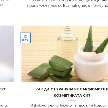
те
примамлива мисъл. Все пак днес е по-лесно 
19
юли
ото
Как да съхраняваме парфюмите 
козметиката си?
ани,
Изключително важно за нашата красот