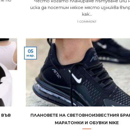
Често когато планираме пътуване или н
иска да посетим някое място изниква въ
как...
1 COMMENT
05
мар.
 във
Плановете на световноизвестния бра
маратонки и обувки Nike