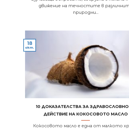
движение на течностите в различни
природни...
18
окт.
10 доказателства за здравословн
действие на кокосовото масло
Кокосовото масло е една от малкото хр