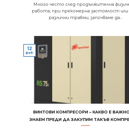
Много често след продължителна физич
работа, при прекомерна застоялост или
различни травми, започваме да...
12
фев.
Винтови компресори – какво е важн
знаем преди да закупим такъв компр