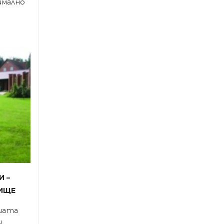
имално
и –
ище
ашата
и