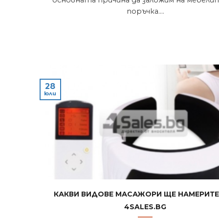
поръчка....
28
юли
Какви видове масажори ще намерите
4sales.bg