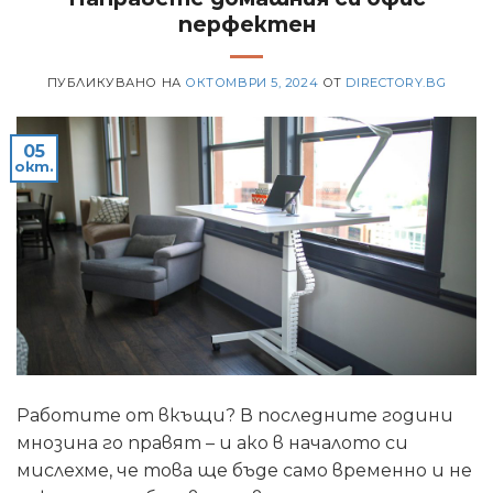
перфектен
ПУБЛИКУВАНО НА
ОКТОМВРИ 5, 2024
ОТ
DIRECTORY.BG
05
окт.
Работите от вкъщи? В последните години
мнозина го правят – и ако в началото си
мислехме, че това ще бъде само временно и не