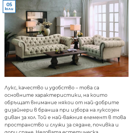
05
юли
Лукс, качество и удобство – това са
основните характеристики, на които
обръщат внимание някои от най-добрите
дизайнери в бранша при избора на луксозен
диван за хол. Той е най-важния елемент в това
пространство и служи за сядане, почивка и
дори спане. Неговата естетическа