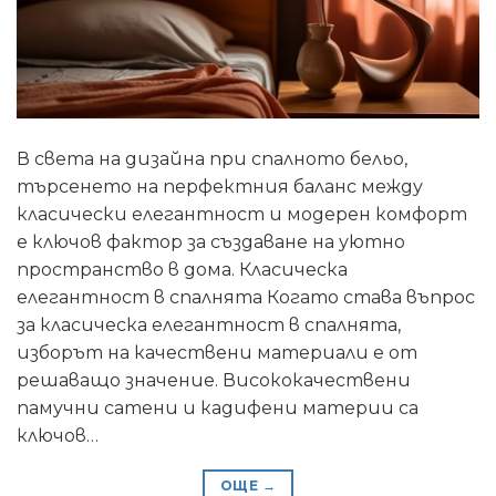
В света на дизайна при спалното бельо,
търсенето на перфектния баланс между
класически елегантност и модерен комфорт
е ключов фактор за създаване на уютно
пространство в дома. Класическа
елегантност в спалнята Когато става въпрос
за класическа елегантност в спалнята,
изборът на качествени материали е от
решаващо значение. Висококачествени
памучни сатени и кадифени материи са
ключов…
ОЩЕ
→