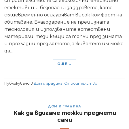
строителство. Те са екологични, енергийно
ефективни и безопасни за здравето, като
същевременно осигуряват висок комфорт на
обитаване. Благодарение на прецизната
технология и използваните естествени
материали, тези къщи са топли през зимата
и прохладни през лятото, а животът им може
да…
ОЩЕ
→
Публикувано в
Дом и градина
,
Строителство
ДОМ И ГРАДИНА
Как да вдигаме тежки предмети
сами