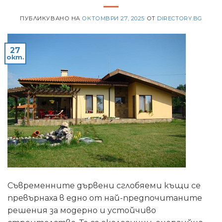
ПУБЛИКУВАНО НА
ОКТОМВРИ 27, 2025
ОТ
DIRECTORY.BG
27
окт.
Съвременните дървени сглобяеми къщи се
превърнаха в едно от най-предпочитаните
решения за модерно и устойчиво