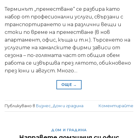
Терминът „преместване“ се разбира като
набор от професионални услуги, свързани с
транспортирането и на различни вещи и
стоки по време на преместване (в нов
апартамент, офис, къща и т.н.). Търсенето на
услугите на хамалските фирми зависи от
сезона – по-голямата част от общия обем
работа се извършва през лятото, обикновено
през юни и август. Много…
ОЩЕ
→
Публикувано в
Бизнес
,
Дом и градина
Коментирайте
ДОМ И ГРАДИНА
Направете домашния си офис