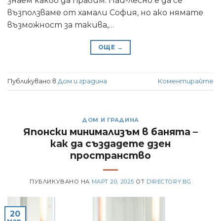
знаем какво да правим. Най-лесно е да се
възползваме от хамали София, но ако нямате
възможност за такива,…
ОЩЕ
→
Публикувано в
Дом и градина
Коментирайте
ДОМ И ГРАДИНА
Японски минимализъм в банята –
как да създадете дзен
пространство
ПУБЛИКУВАНО НА
МАРТ 20, 2025
ОТ
DIRECTORY.BG
20
мар.