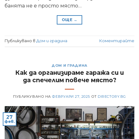
банята не е просто място…
ОЩЕ
→
Публикувано в
Дом и градина
Коментирайте
ДОМ И ГРАДИНА
Как да организираме гаража си и
да спечелим повече място?
ПУБЛИКУВАНО НА
ФЕВРУАРИ 27, 2025
ОТ
DIRECTORY.BG
27
фев.