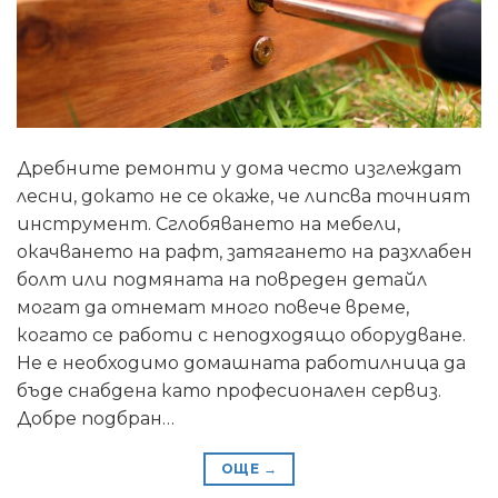
Дребните ремонти у дома често изглеждат
лесни, докато не се окаже, че липсва точният
инструмент. Сглобяването на мебели,
окачването на рафт, затягането на разхлабен
болт или подмяната на повреден детайл
могат да отнемат много повече време,
когато се работи с неподходящо оборудване.
Не е необходимо домашната работилница да
бъде снабдена като професионален сервиз.
Добре подбран…
ОЩЕ
→