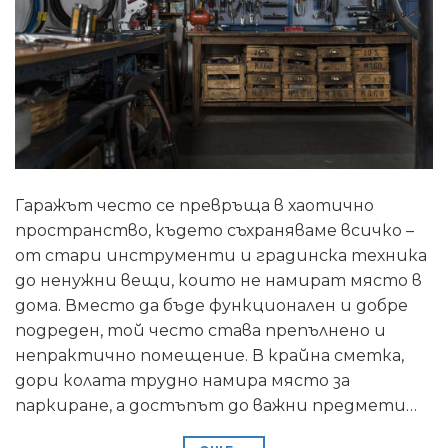
Гаражът често се превръща в хаотично
пространство, където съхраняваме всичко –
от стари инструменти и градинска техника
до ненужни вещи, които не намират място в
дома. Вместо да бъде функционален и добре
подреден, той често става препълнено и
непрактично помещение. В крайна сметка,
дори колата трудно намира място за
паркиране, а достъпът до важни предмети…