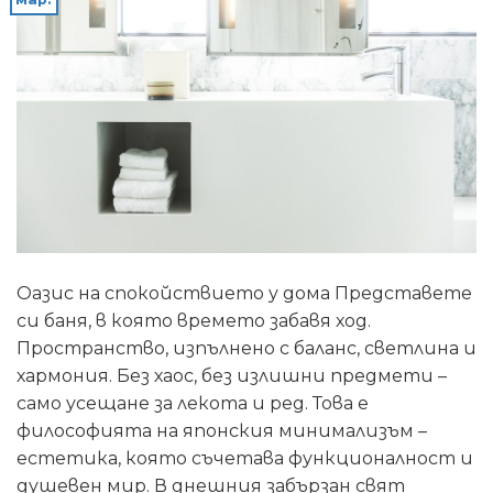
Оазис на спокойствието у дома Представете
си баня, в която времето забавя ход.
Пространство, изпълнено с баланс, светлина и
хармония. Без хаос, без излишни предмети –
само усещане за лекота и ред. Това е
философията на японския минимализъм –
естетика, която съчетава функционалност и
душевен мир. В днешния забързан свят