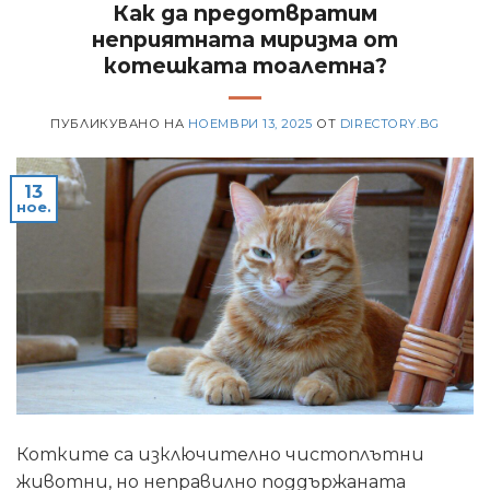
Как да предотвратим
неприятната миризма от
котешката тоалетна?
ПУБЛИКУВАНО НА
НОЕМВРИ 13, 2025
ОТ
DIRECTORY.BG
13
ное.
Котките са изключително чистоплътни
животни, но неправилно поддържаната