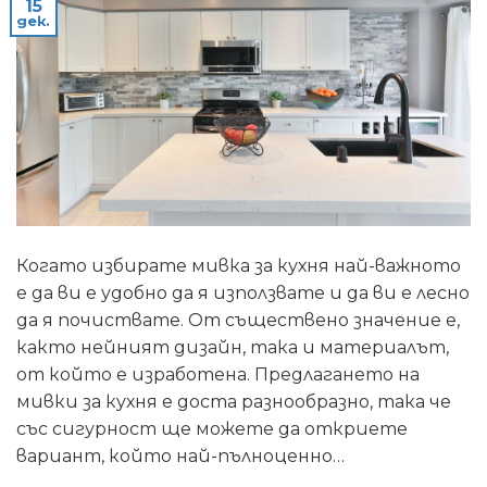
15
дек.
Когато избирате мивка за кухня най-важното
е да ви е удобно да я използвате и да ви е лесно
да я почиствате. От съществено значение е,
както нейният дизайн, така и материалът,
от който е изработена. Предлагането на
мивки за кухня е доста разнообразно, така че
със сигурност ще можете да откриете
вариант, който най-пълноценно…