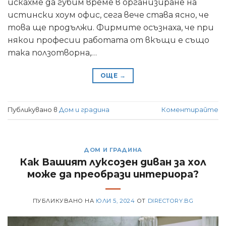
искахме да губим време в организиране на
истински хоум офис, сега вече става ясно, че
това ще продължи. Фирмите осъзнаха, че при
някои професии работата от вкъщи е също
така ползотворна,…
ОЩЕ
→
Публикувано в
Дом и градина
Коментирайте
ДОМ И ГРАДИНА
Как Вашият луксозен диван за хол
може да преобрази интериора?
ПУБЛИКУВАНО НА
ЮЛИ 5, 2024
ОТ
DIRECTORY.BG