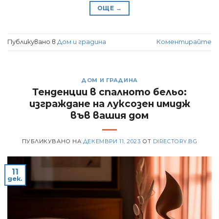
ОЩЕ
→
Публикувано в
Дом и градина
Коментирайте
ДОМ И ГРАДИНА
Тенденции в спалното бельо:
изграждане на луксозен имидж
във вашия дом
ПУБЛИКУВАНО НА
ДЕКЕМВРИ 11, 2023
ОТ
DIRECTORY.BG
11
дек.