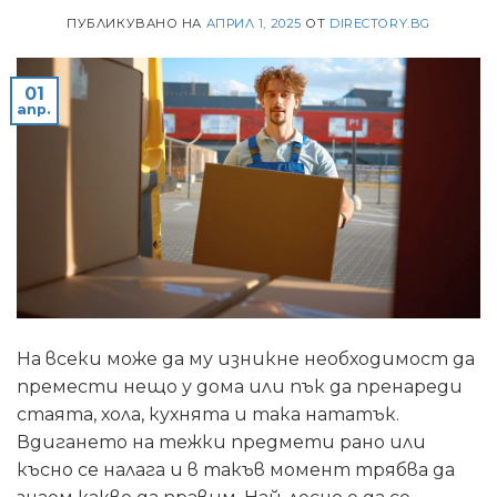
ПУБЛИКУВАНО НА
АПРИЛ 1, 2025
ОТ
DIRECTORY.BG
01
апр.
На всеки може да му изникне необходимост да
премести нещо у дома или пък да пренареди
стаята, хола, кухнята и така нататък.
Вдигането на тежки предмети рано или
късно се налага и в такъв момент трябва да