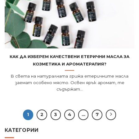
Как да изберем качествени етерични масла за
козметика и ароматерапия?
В света на натуралната грижа етеричните масла
заемат особено място. Освен ярък аромат, те
съдържат...
1
2
3
4
…
7
КАТЕГОРИИ