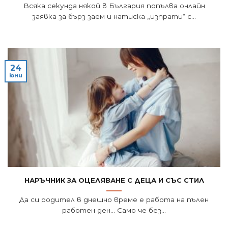
Всяка секунда някой в България попълва онлайн
заявка за бърз заем и натиска „изпрати“ с...
24
юни
Наръчник за оцеляване с деца и със стил
Да си родител в днешно време е работа на пълен
работен ден… Само че без...