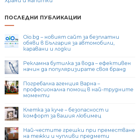
Храни и напитки
ПОСЛЕДНИ ПУБЛИКАЦИИ
Oio.bg – новият сайт за безплатни
обяви в България за автомобили,
каравани и лодки
Няма
коментари
Рекламна бутилка за вода – ефективен
за
Oio.bg
начин да популяризирате своя бранд
–
новият
Няма
сайт
коментари
Погребална агенция Варна –
за
за
безплатни
Рекламна
професионална помощ в най-трудните
обяви
бутилка
моменти
в
за
България
вода
Няма
за
–
коментари
автомобили,
ефективен
Клетка за куче – безопасност и
за
каравани
начин
Погребална
комфорт за вашия любимец
и
да
агенция
лодки
популяризирате
Варна
Няма
своя
–
коментари
бранд
Най-честите грешки при преместване
професионална
за
помощ
Клетка
на тежки и чупливи предмети
в
за