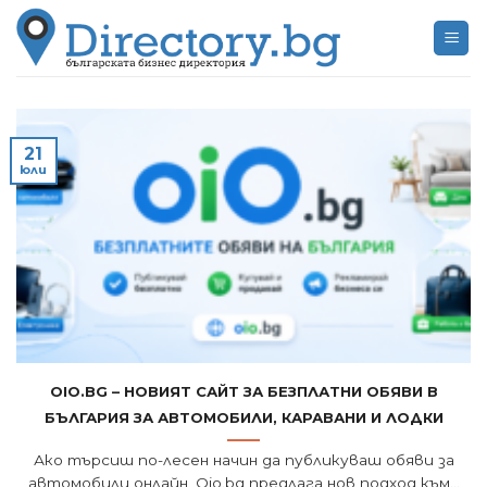
Skip
to
content
21
юли
Oio.bg – новият сайт за безплатни обяви в
България за автомобили, каравани и лодки
Ако търсиш по-лесен начин да публикуваш обяви за
автомобили онлайн, Oio.bg предлага нов подход към...