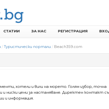
СТАТИИ
ЗА НАС
РЕГИСТРАЦИЯ
ВХО
а
Туристически портали
Beach359.com
менти, хотели и вили на морето. Голям избор, точна
и и ниски цени за настаняване. Директен контакт с
ии и информация.