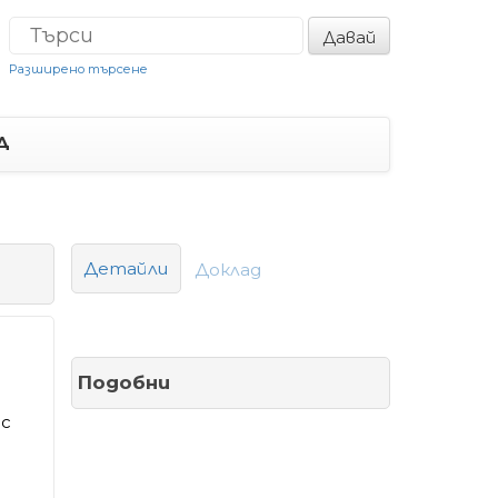
Давай
Разширено търсене
Д
Детайли
Доклад
Подобни
ъс