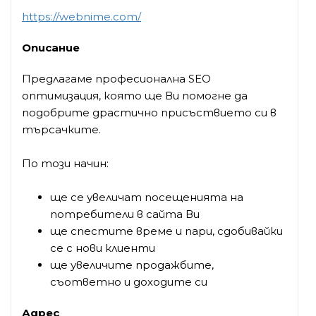
https://webnime.com/
Описание
Предлагаме професионална SEO
оптимизация, която ще Ви помогне да
подобрите драстично присъствието си в
търсачките.
По този начин:
ще се увеличат посещенията на
потребители в сайта Ви
ще спестите време и пари, сдобивайки
се с нови клиенти
ще увеличите продажбите,
съответно и доходите си
Адрес