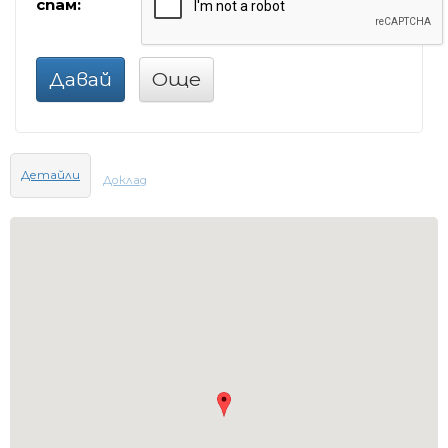
спам:
Давай
Още
Детайли
Доклад