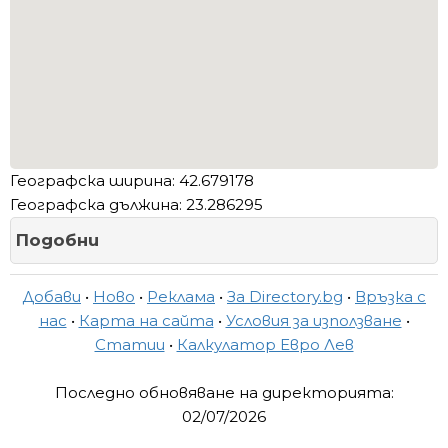
Географска ширина: 42.679178
Географска дължина: 23.286295
Подобни
Добави
•
Ново
•
Реклама
•
За Directory.bg
•
Връзка с
нас
•
Карта на сайта
•
Условия за използване
•
Статии
•
Калкулатор Евро Лев
Последно обновяване на директорията:
02/07/2026