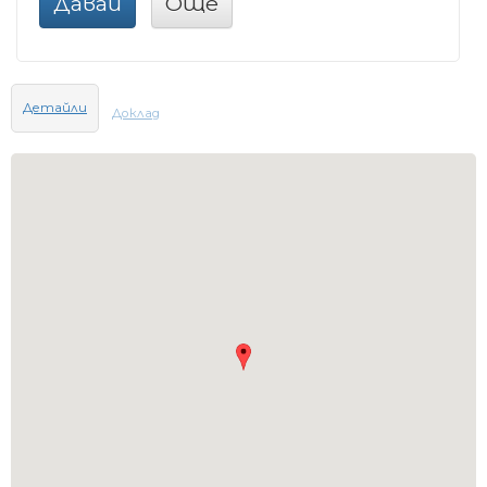
Давай
Още
Детайли
Доклад