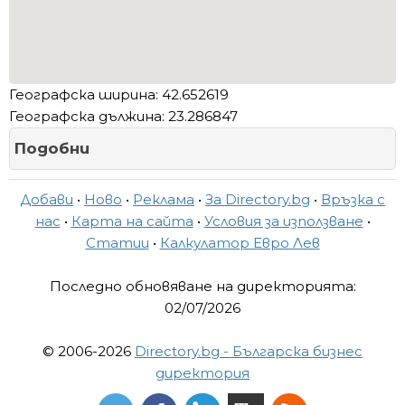
Географска ширина: 42.652619
Географска дължина: 23.286847
Подобни
Добави
•
Ново
•
Реклама
•
За Directory.bg
•
Връзка с
нас
•
Карта на сайта
•
Условия за използване
•
Статии
•
Калкулатор Евро Лев
Последно обновяване на директорията:
02/07/2026
© 2006-2026
Directory.bg - Българска бизнес
директория