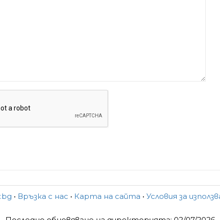
y.bg
•
Връзка с нас
•
Карта на сайта
•
Условия за използ
Последно обновяване на директорията: 02/07/2026