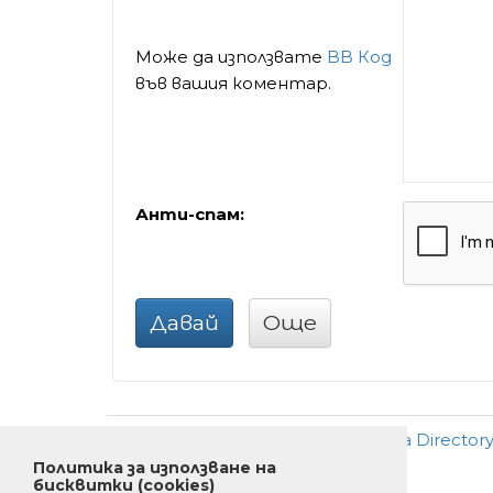
Може да използвате
BB Код
във вашия коментар.
Анти-спам:
Давай
Още
Добави
•
Ново
•
Реклама
•
За Director
Политика за използване на
бисквитки (cookies)