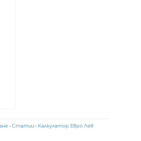
ване
•
Статии
•
Калкулатор Евро Лев