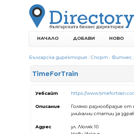
НАЧАЛО
ДОБАВИ
НОВО
Българска директория
Спорт
Фитнес
TimeForTrain
Уебсайт
https://www.timefortrain.co
Описание
Голямо разнообразие от 
уникални статии за здра
Адрес
ул. Люляк 10
Нови Искър