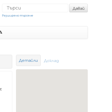
Давай
Разширено търсене
Д
Детайли
Доклад
с