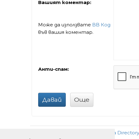
Вашият коментар:
Може да използвате
BB Код
във вашия коментар.
Анти-спам:
Давай
Още
Добави
•
Ново
•
Реклама
•
За Director