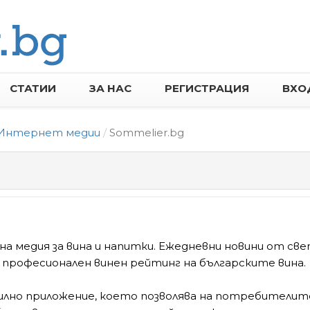
СТАТИИ
ЗА НАС
РЕГИСТРАЦИЯ
ВХО
Интернет медии
Sommelier.bg
на медия за вина и напитки. Ежедневни новини от св
 професионален винен рейтинг на българските вина.
билно приложение, което позволява на потребителит