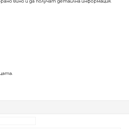
брано вино и да получат детайлна информация.
цата.