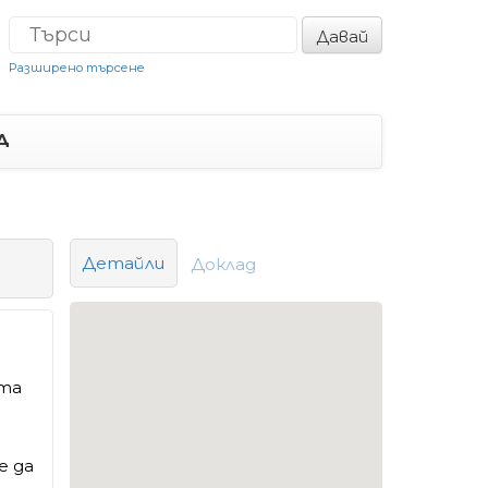
Давай
Разширено търсене
Д
Детайли
Доклад
ета
е да