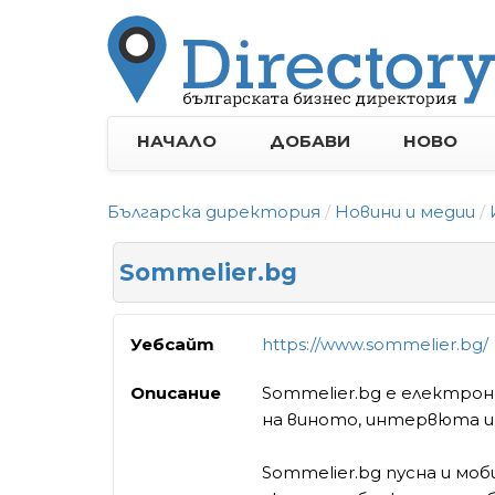
НАЧАЛО
ДОБАВИ
НОВО
Българска директория
Новини и медии
Sommelier.bg
Уебсайт
https://www.sommelier.bg/
Описание
Sommelier.bg e електрон
на виното, интервюта и
Sommelier.bg пусна и мо