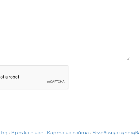
y.bg
•
Връзка с нас
•
Карта на сайта
•
Условия за използ