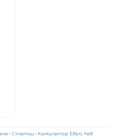
ване
•
Статии
•
Калкулатор Евро Лев