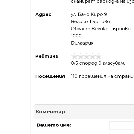
сканират баркод-а на из
Адрес
ул. Бачо Киро 9
Велико Търново
Област Велико Търново
1000
България
Рейтинг
0/5 според 0 гласували.
Посещения
110 посещения на страни
Коментар
Вашето име: