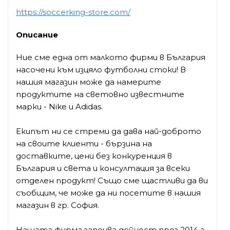
https://soccerking-store.com/
Описание
Ние сме една от малкото фирми в България
насочени към изцяло футболни стоки! В
нашия магазин може да намерите
продуктите на световно известните
марки - Nike и Adidas.
Екипът ни се стреми да дава най-доброто
на своите клиенти - бързина на
доставките, цени без конкуренция в
България и света и консултация за всеки
отделен продукт! Също сме щастливи да ви
съобщим, че може да ни посетите в нашия
магазин в гр. София.
Нашата фирма започва дейност през 2014 г.