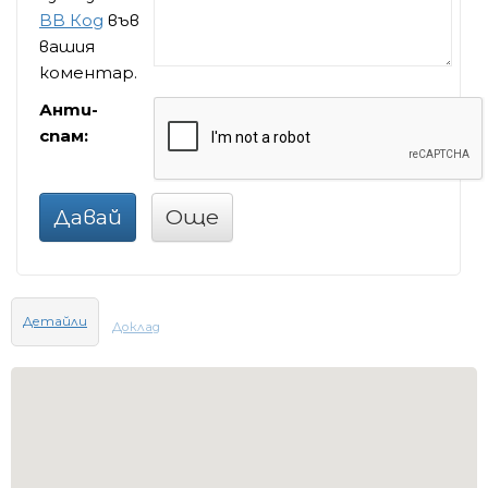
BB Код
във
вашия
коментар.
Анти-
спам:
Давай
Още
Детайли
Доклад