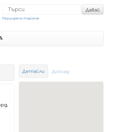
Давай
Разширено търсене
Д
Детайли
Доклад
орд,