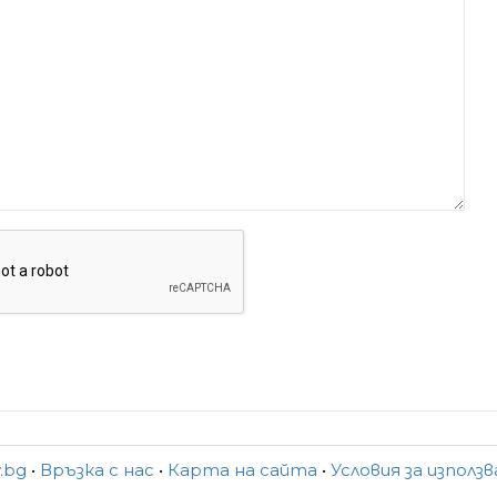
y.bg
•
Връзка с нас
•
Карта на сайта
•
Условия за използ