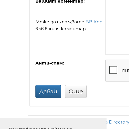
Вашият коментар:
Може да използвате
BB Код
във вашия коментар.
Анти-спам:
Давай
Още
Добави
•
Ново
•
Реклама
•
За Director