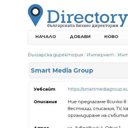
НАЧАЛО
ДОБАВИ
НОВО
Българска директория
Интернет
Инт
Smart Media Group
Уебсайт
https://smartmediagroup.eu
Описание
Ние предлагаме всичко в
вестници, списания, TV, к
организиране на събития
Адрес
ул. Дубровник 4, Офис 1