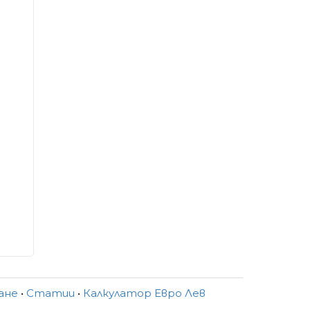
ване
•
Статии
•
Калкулатор Евро Лев