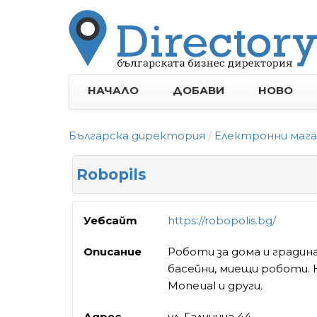
НАЧАЛО
ДОБАВИ
НОВО
Българска директория
Електронни мага
Robopils
Уебсайт
https://robopolis.bg/
Описание
Роботи за дома и градин
басейни, миещи роботи. Н
Moneual и други.
Адрес
ул. Галичица 44