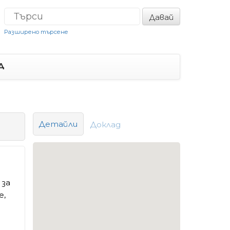
Давай
Разширено търсене
Д
Детайли
Доклад
 за
e,