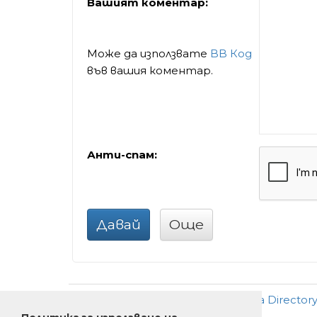
Вашият коментар:
Може да използвате
BB Код
във вашия коментар.
Анти-спам:
Давай
Още
Добави
•
Ново
•
Реклама
•
За Director