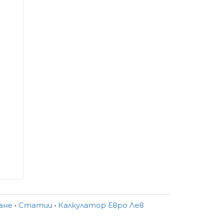
ване
•
Статии
•
Калкулатор Евро Лев