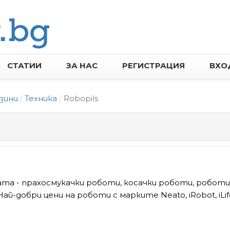
СТАТИИ
ЗА НАС
РЕГИСТРАЦИЯ
ВХО
зини
Техника
Robopils
ата - прахосмукачки роботи, косачки роботи, роботи
ай-добри цени на роботи с марките Neato, iRobot, iLif