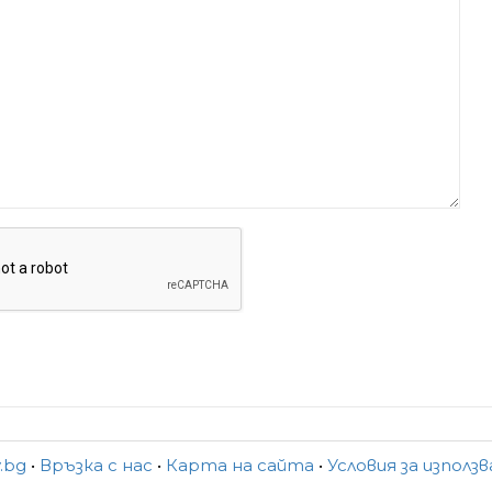
y.bg
•
Връзка с нас
•
Карта на сайта
•
Условия за използ