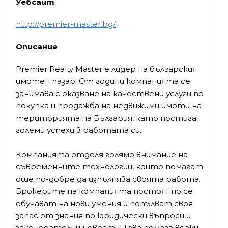
Уебсайт
http://premier-master.bg/
Описание
Premier Realty Master е лидер на българския
имотен пазар. От години компанията се
занимава с оказване на качествени услуги по
покупка и продажба на недвижими имоти на
територията на България, като постига
големи успехи в работата си.
Компанията отделя голямо внимание на
съвременните технологии, които помагат
още по-добре да изпълнява своята работа.
Брокерите на компанията постоянно се
обучават на нови умения и попълват своя
запас от знания по юридически въпроси и
законодателни новости. Това помага всеки