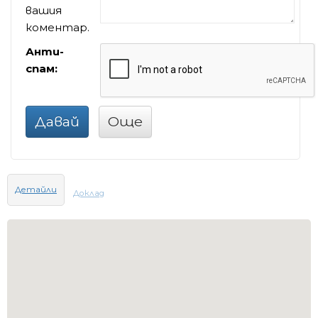
вашия
коментар.
Анти-
спам:
Давай
Още
Детайли
Доклад