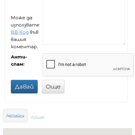
Може да
използвате
BB Код
във
вашия
коментар.
Анти-
спам:
Давай
Още
Детайли
Доклад