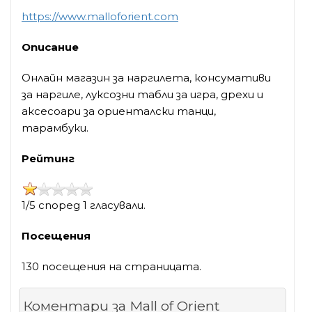
https://www.malloforient.com
Описание
Онлайн магазин за наргилета, консумативи
за наргиле, луксозни табли за игра, дрехи и
аксесоари за ориенталски танци,
тарамбуки.
Рейтинг
1/5 според 1 гласували.
Посещения
130 посещения на страницата.
Коментари за Mall of Orient