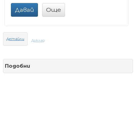
Давай
Още
Детайли
Доклад
Подобни