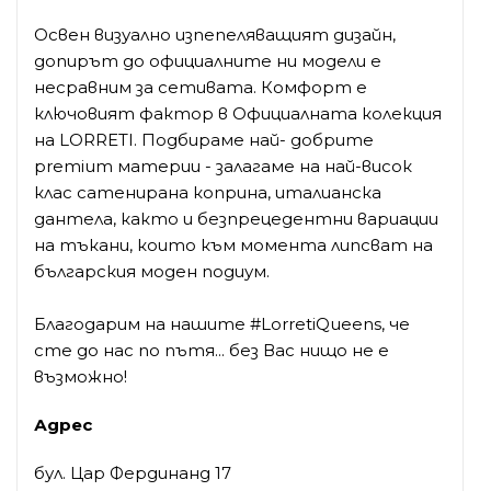
Освен визуално изпепеляващият дизайн,
допирът до официалните ни модели е
несравним за сетивата. Комфорт е
ключовият фактор в Официалната колекция
на LORRETI. Подбираме най- добрите
premium материи - залагаме на най-висок
клас сатенирана коприна, италианска
дантела, както и безпрецедентни вариации
на тъкани, които към момента липсват на
българския моден подиум.
Благодарим на нашите #LorretiQueens, че
сте до нас по пътя... без Вас нищо не е
възможно!
Адрес
бул. Цар Фердинанд 17