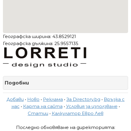
Географска ширина: 43.8529121
Географска дължина: 25.9557135
Подобни
Добави
•
Ново
•
Реклама
•
За Directory.bg
•
Връзка с
нас
•
Карта на сайта
•
Условия за използване
•
Статии
•
Калкулатор Евро Лев
Последно обновяване на директорията: