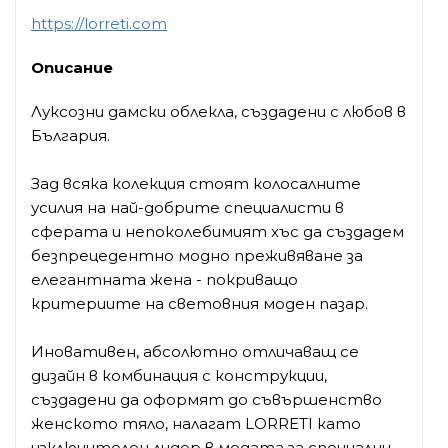
https://lorreti.com
Описание
Луксозни дамски облекла, създадени с любов в
България.
Зад всяка колекция стоят колосалните
усилия на най-добрите специалисти в
сферата и непоколебимият хъс да създадем
безпрецедентно модно преживяване за
елегантната жена - покриващо
критериите на световния моден пазар.
Иновативен, абсолютно отличаващ се
дизайн в комбинация с конструкции,
създадени да оформят до съвършенство
женското тяло, налагат LORRETI като
изключителен лидер в модата за специални