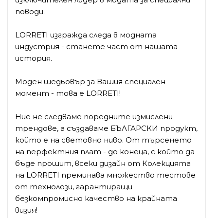
поводи.
LORRETI изгражда следа в модната
индустрия - станете част от нашата
история.
Моден шедьовър за Вашия специален
момент - това е LORRETI!
Ние не следваме поредните измислени
трендове, а създаваме БЪЛГАРСКИ продукт,
който е на световно ниво. От търсенето
на перфектния плат - до конеца, с който да
бъде прошит, всеки дизайн от Колекцията
на LORRETI преминава множество тестове
от технолози, гарантиращи
безкомпромисно качество на крайната
визия!