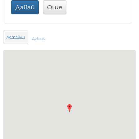
Давай
Още
Детайли
Доклад