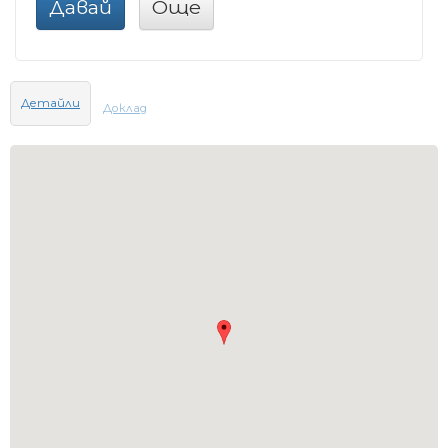
Давай
Още
Детайли
Доклад