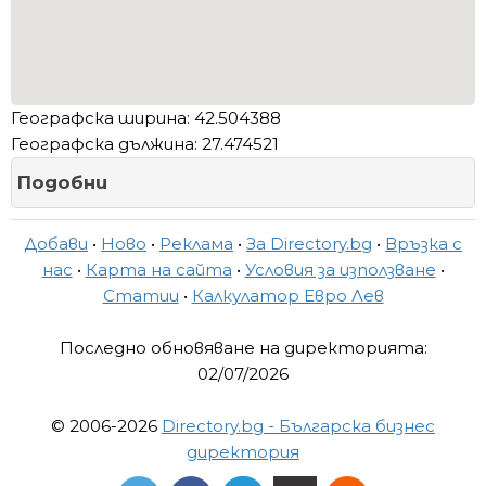
Географска ширина: 42.504388
Географска дължина: 27.474521
Подобни
Добави
•
Ново
•
Реклама
•
За Directory.bg
•
Връзка с
нас
•
Карта на сайта
•
Условия за използване
•
Статии
•
Калкулатор Евро Лев
Последно обновяване на директорията:
02/07/2026
© 2006-2026
Directory.bg - Българска бизнес
директория