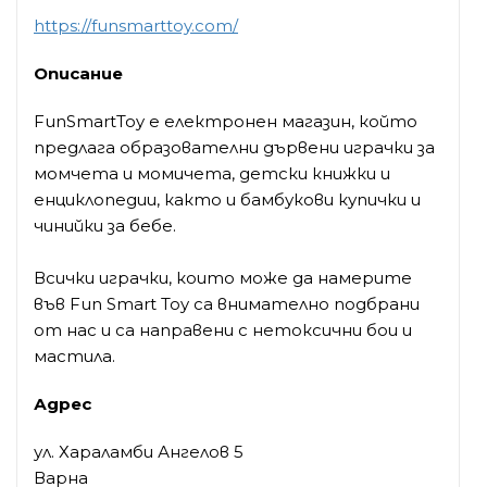
https://funsmarttoy.com/
Описание
FunSmartToy е електронен магазин, който
предлага образователни дървени играчки за
момчета и момичета, детски книжки и
енциклопедии, както и бамбукови купички и
чинийки за бебе.
Всички играчки, които може да намерите
във Fun Smart Toy са внимателно подбрани
от нас и са направени с нетоксични бои и
мастила.
Адрес
ул. Хараламби Ангелов 5
Варна