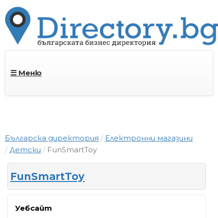
☰ Меню
Българска директория
Електронни магазини
Детски
FunSmartToy
FunSmartToy
Уебсайт