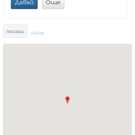
Давай
Още
Детайли
Доклад