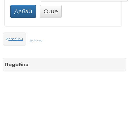
Давай
Още
Детайли
Доклад
Подобни