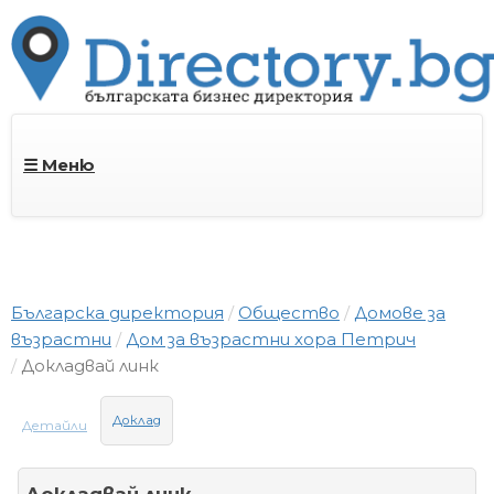
☰ Меню
Българска директория
Общество
Домове за
възрастни
Дом за възрастни хора Петрич
Докладвай линк
Доклад
Детайли