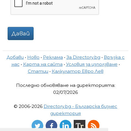
Давай
Добави
•
Ново
•
Реклама
•
За Directory.bg
•
Връзка с
нас
•
Карта на сайта
•
Условия за използване
•
Статии
•
Калкулатор Евро Лев
Последно обновяване на директорията:
02/07/2026
© 2006-2026
Directory.bg - Българска бизнес
директория