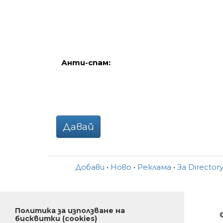
Анти-спам:
Давай
Добави
•
Ново
•
Реклама
•
За Director
Политика за използване на
бисквитки (cookies)