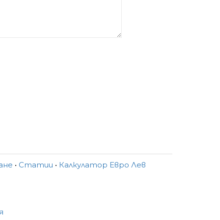
ване
•
Статии
•
Калкулатор Евро Лев
я