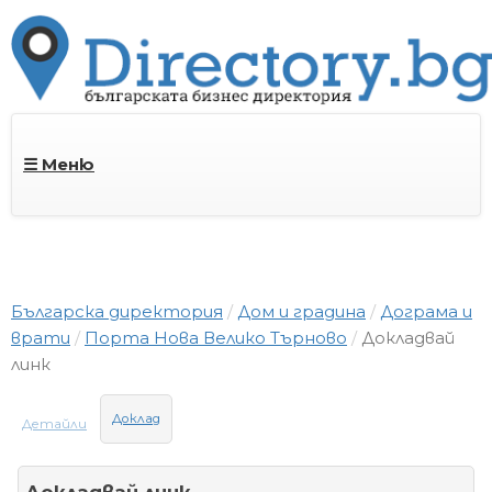
☰ Меню
Българска директория
Дом и градина
Дограма и
врати
Порта Нова Велико Търново
Докладвай
линк
Доклад
Детайли