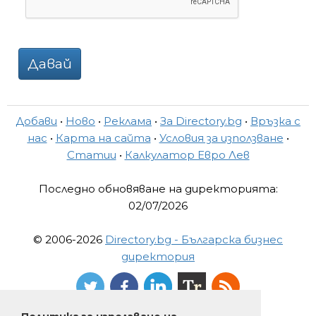
Давай
Добави
•
Ново
•
Реклама
•
За Directory.bg
•
Връзка с
нас
•
Карта на сайта
•
Условия за използване
•
Статии
•
Калкулатор Евро Лев
Последно обновяване на директорията:
02/07/2026
© 2006-2026
Directory.bg - Българска бизнес
директория