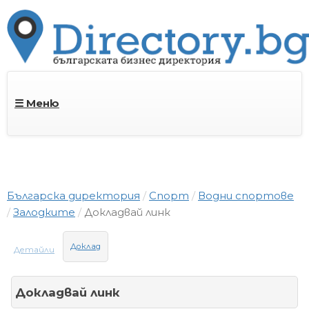
☰ Меню
Българска директория
Спорт
Водни спортове
Залодките
Докладвай линк
Доклад
Детайли
Докладвай линк