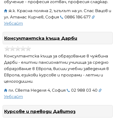
обучение - професия готвач, професия сладкар.
ж.к. Красна поляна 2, ъгълът на ул. Спас Вацов и
ул. Атанас Кирчев, София
0886 186 677
Уебсайт
Консултантска къща Дарби
Консултантска къща за образование в чужбина
Дарби - елитни пансионатни училища за средно
образование в Европа, висши учебни заведения в
Европа, езикови курсове и програми - летни и
целогодишни.
пл. Света Неделя 4, София
02 988 03 40
Уебсайт
Курсове и преводи Давитоз