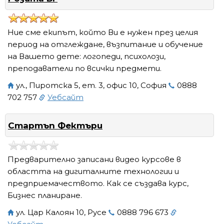
Ние сме екипът, който Ви е нужен през целия
период на отглеждане, възпитание и обучение
на Вашето дете: логопеди, психолози,
преподаватели по всички предмети.
ул., Пиротска 5, ет. 3, офис 10, София
0888
702 757
Уебсайт
Стартъп Фектъри
Предварително записани видео курсове в
областта на дигиталните технологии и
предприемачеството. Как се създава курс,
Бизнес планиране.
ул. Цар Калоян 10, Русе
0888 796 673