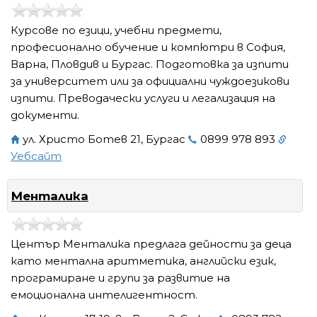
Курсове по езици, учебни предмети,
професионално обучение и компютри в София,
Варна, Пловдив и Бургас. Подготовка за изпити
за университет или за официални чуждоезикови
изпити. Преводачески услуги и легализация на
документи.
ул. Христо Ботев 21, Бургас
0899 978 893
Уебсайт
Менталика
Център Менталика предлага дейности за деца
като ментална аритметика, английски език,
програмиране и групи за развитие на
емоционална интелигентност.