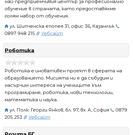
най-предприемчивия център за професионално
обучение в страната, като предоставяхме
голям набор от обучения.
ул. Шипченска епопея 31, офис 36, Казанлък
0897 948 215
Уебсайт
Роботика
Роботика е иновативен проект в сферата на
образованието. Мисията ни е да събудим и
насърчим интереса на учениците към
програмиране, роботика, нови технологии,
математика и наука.
ул. Полк. Георги Янков, бл. 97, вх. A, София
0879
205 253
Уебсайт
Розита БГ