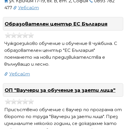
ул. Кричим 17-19, вх. В, ет. 2, София
0893 782
477
Уебсайт
Образователен център ЕС България
Чуждоезиково обучение и обучение в чужбина. С
образователен център "ЕС България"
поемането на нови предизвикателства е
вълнуващо и лесно.
Уебсайт
ОП "Ваучери за обучение за заети лица"
Присъствено обучение с ваучер по програма от
бюрото по труда "Ваучери за заети лица". През
изминалите няколко години, се доказахме като