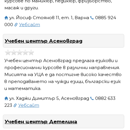
курсове по маникюр, педикюр, фризьорство,
масаж и други.
ул. Йосиф Стоянов 11, ет. 1, Варна
0885 924
000
Уебсайт
Учебен център Асеновград
Учебен център Асеновград предлага езикови и
професионални курсове в различни направления.
Мисията на УЦА е да постигне високо качество
в преподаването на чужди езици, български език
и математика.
ул. Хаджи Димитър 5, Асеновград
0882 633
223
Уебсайт
Учебен център Детелина