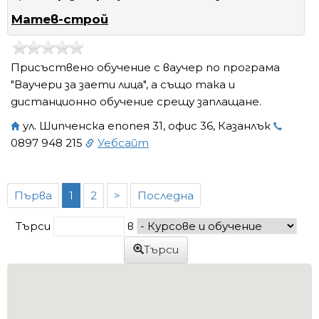
Матев-строй
Присъствено обучение с ваучер по програма
"Ваучери за заети лица", а също така и
дистанционно обучение срещу заплащане.
ул. Шипченска епопея 31, офис 36, Казанлък
0897 948 215
Уебсайт
Първа
1
2
>
Последна
Търси
в
Търси