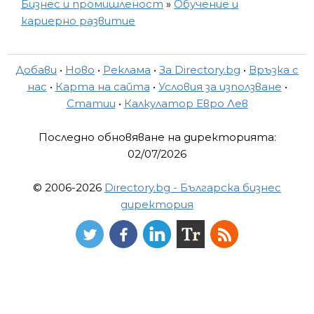
Бизнес и промишленост
»
Обучение и
кариерно развитие
Добави
•
Ново
•
Реклама
•
За Directory.bg
•
Връзка с
нас
•
Карта на сайта
•
Условия за използване
•
Статии
•
Калкулатор Евро Лев
Последно обновяване на директорията:
02/07/2026
© 2006-2026
Directory.bg - Българска бизнес
директория