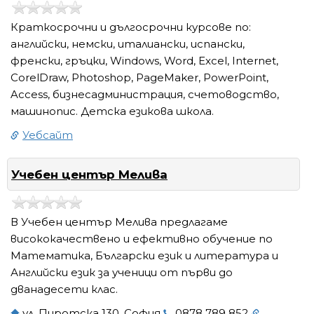
Краткосрочни и дългосрочни курсове по:
английски, немски, италиански, испански,
френски, гръцки, Windows, Word, Excel, Internet,
CorelDraw, Photoshop, PageMaker, PowerPoint,
Access, бизнесадминистрация, счетоводство,
машинопис. Детска езикова школа.
Уебсайт
Учебен център Мелива
В Учебен център Мелива предлагаме
висококачествено и ефективно обучение по
Математика, Български език и литература и
Английски език за ученици от първи до
дванадесети клас.
ул. Пиротска 130, София
0878 789 852