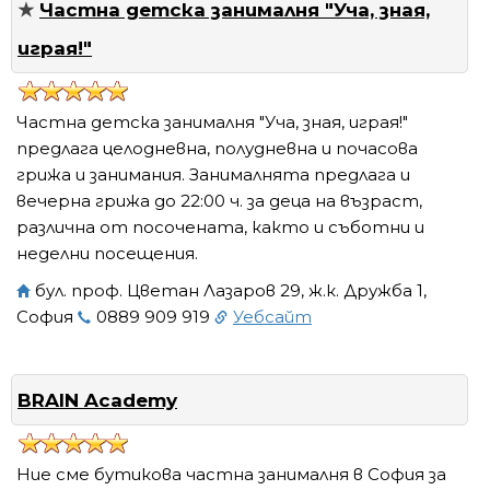
★
Частна детска занималня "Уча, зная,
играя!"
Частна детска занималня "Уча, зная, играя!"
предлага целодневна, полудневна и почасова
грижа и занимания. Занималнята предлага и
вечерна грижа до 22:00 ч. за деца на възраст,
различна от посочената, както и съботни и
неделни посещения.
бул. проф. Цветан Лазаров 29, ж.к. Дружба 1,
София
0889 909 919
Уебсайт
BRAIN Academy
Ние сме бутикова частна занималня в София за