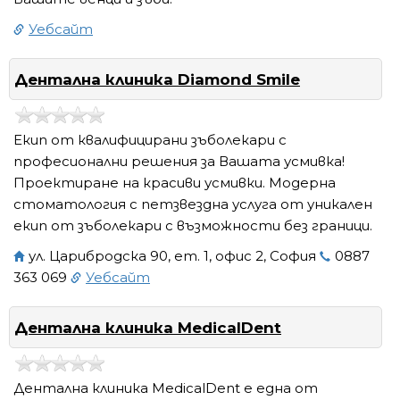
Уебсайт
Дентална клиника Diamond Smile
Екип от квалифицирани зъболекари с
професионални решения за Вашата усмивка!
Проектиране на красиви усмивки. Модерна
стоматология с петзвездна услуга от уникален
екип от зъболекари с възможности без граници.
ул. Царибродска 90, ет. 1, офис 2, София
0887
363 069
Уебсайт
Дентална клиника MedicalDent
Дентална клиника MedicalDent е една от