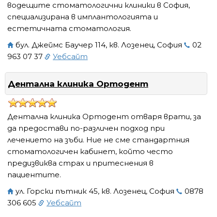
водещите стоматологични клиники в София,
специализирана в имплантологията и
естетичната стоматология.
бул. Джеймс Баучер 114, кв. Лозенец, София
02
963 07 37
Уебсайт
Дентална клиника Ортодент
Дентална клиника Ортодент отваря врати, за
да предостави по-различен подход при
лечението на зъби. Ние не сме стандартния
стоматологичен кабинет, който често
предизвиква страх и притеснения в
пациентите.
ул. Горски пътник 45, кв. Лозенец, София
0878
306 605
Уебсайт