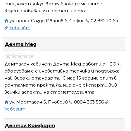
специален фокус върху биокерамичните
възстановявания и естетиката.
ул. проф. Саздо Иванов 6, София
02 862 10 64
Уебсайт
Дента Мед
Дентален кабинет Дента Мед работи с НЗОК,
оборудван е с иновативна техника и поддържа
най-високи стандарти. С над 15 години опит в
денталната практика, ние сме експерти във
всички аспекти на стоматологията.
ул. Мортагон 5, Пловдив
0894 363 536
Уебсайт
Дентал Комфорт