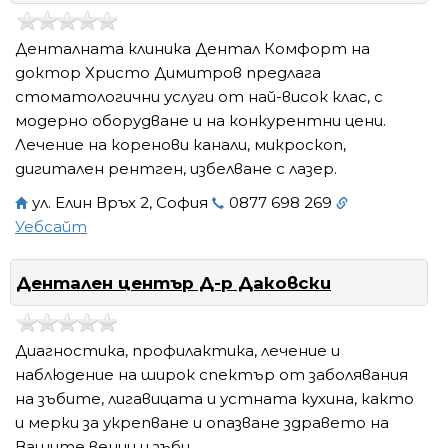
Денталната клиника Дентал Комфорт на
доктор Христо Димитров предлага
стоматологични услуги от най-висок клас, с
модерно оборудване и на конкурентни цени.
Лечение на коренови канали, микроскоп,
дигитален рентген, избелване с лазер.
ул. Елин Връх 2, София
0877 698 269
Уебсайт
Дентален център Д-р Даковски
Диагностика, профилактика, лечение и
наблюдение на широк спектър от заболявания
на зъбите, лигавицата и устната кухина, както
и мерки за укрепване и опазване здравето на
Вашите венци и зъби.