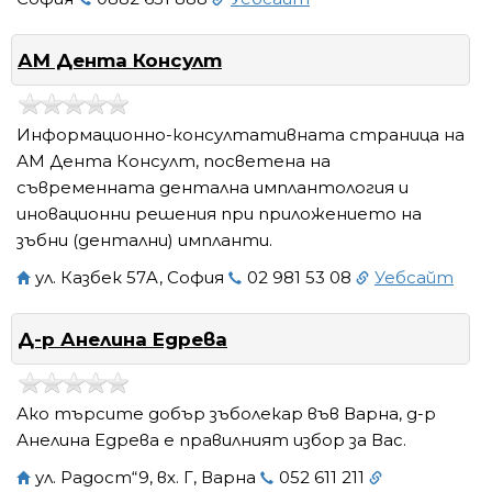
АМ Дента Консулт
Информационно-консултативната страница на
АМ Дента Консулт, посветена на
съвременната дентална имплантология и
иновационни решения при приложението на
зъбни (дентални) импланти.
ул. Казбек 57A, София
02 981 53 08
Уебсайт
Д-р Анелина Едрева
Ако търсите добър зъболекар във Варна, д-р
Анелина Едрева е правилният избор за Вас.
ул. Радост“9, вх. Г, Варна
052 611 211