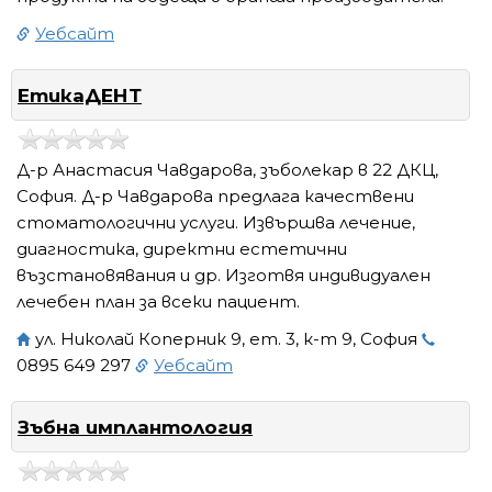
Уебсайт
ЕтикаДЕНТ
Д-р Анастасия Чавдарова, зъболекар в 22 ДКЦ,
София. Д-р Чавдарова предлага качествени
стоматологични услуги. Извършва лечение,
диагностика, директни естетични
възстановявания и др. Изготвя индивидуален
лечебен план за всеки пациент.
ул. Николай Коперник 9, ет. 3, к-т 9, София
0895 649 297
Уебсайт
Зъбна имплантология