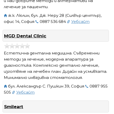
и най-добрите методи и алтернативи на
лечение за пациенти.
ж.к. Люлин, бул. Дж. Неру 28 (Силвър център),
офис 14, София
0887 536 684
Уебсайт
MGD Dental Clinic
Естетична дентална медицина. Съвременни
методи за лечение, модерна апаратура за
диагностика. Комплексно дентално лечение,
изготвяне на лечебен план. Дизайн на усмивката.
Минимално инвазивна стоматология.
бул. Александър С. Пушкин 39, София
0887 955
505
Уебсайт
Smileart