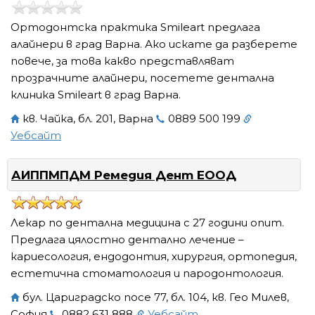
Ортодонтска практика Smileart предлага
алайнери в град Варна. Ако искате да разберете
повече, за това какво представляват
прозрачните алайнери, посетете дентална
клиника Smileart в град Варна.
кв. Чайка, бл. 201, Варна
0889 500 199
Уебсайт
АИППМПДМ Ремедия Дент ЕООД
Лекар по дентална медицина с 27 години опит.
Предлага цялостно дентално лечение –
кариесология, ендодонтия, хирургия, ортопедия,
естетична стоматология и пародонтология.
бул. Цариградско посе 77, бл. 104, кв. Гео Милев,
София
0882 631 888
Уебсайт