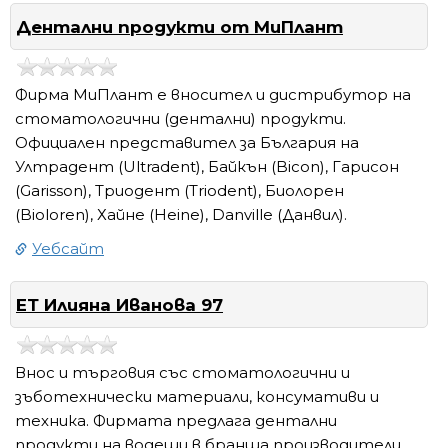
Дентални продукти от МиПлант
Фирма МиПлант е вносител и дистрибутор на
стоматологични (дентални) продукти.
Официален представител за България на
Ултрадент (Ultradent), Байкън (Bicon), Гарисон
(Garisson), Триодент (Triodent), Биолорен
(Bioloren), Хайне (Heine), Danville (Данвил).
Уебсайт
ЕТ Илияна Иванова 97
Внос и търговия със стоматологични и
зъботехнически материали, консумативи и
техника. Фирмата предлага дентални
продукти на водещи в бранша производители.