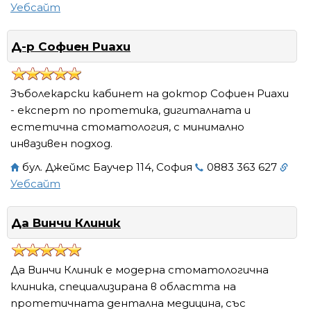
Уебсайт
Д-р Софиен Риахи
Зъболекарски кабинет на доктор Софиен Риахи
- експерт по протетика, дигиталната и
естетична стоматология, с минимално
инвазивен подход.
бул. Джеймс Баучер 114, София
0883 363 627
Уебсайт
Да Винчи Клиник
Да Винчи Клиник е модерна стоматологична
клиника, специализирана в областта на
протетичната дентална медицина, със