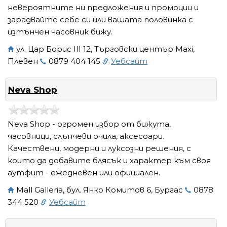
невероятните ни предложения и промоции и
зарадвайте себе си или вашата половинка с
изтънчен часовник бижу.
ул. Цар Борис III 12, Търговски център Maxi,
Плевен
0879 404 145
Уебсайт
Neva Shop
Neva Shop - огромен избор от бижута,
часовници, слънчеви очила, аксесоари.
Качествени, модерни и луксозни решения, с
които да добавите блясък и характер към своя
аутфит - ежедневен или официален.
Mall Galleria, бул. Янко Комитов 6, Бургас
0878
344 520
Уебсайт