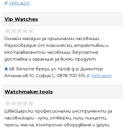
Уебсайт
Vip Watches
Онлайн магазин за оригинални часовници.
Разнообразие от класически, атрактивни и
екстравагантни часовници. Безплатна
доставка и гаранция за всеки продукт.
кв. Белите брези, ул. проф д-р Димитър
Атанасов 10, София
0878 700 515
Уебсайт
Watchmaker.tools
Швейцарски професионални инструменти за
часовникари - лупи, отверки, пили, пинцети,
преси, масла, контролно оборудване и други.