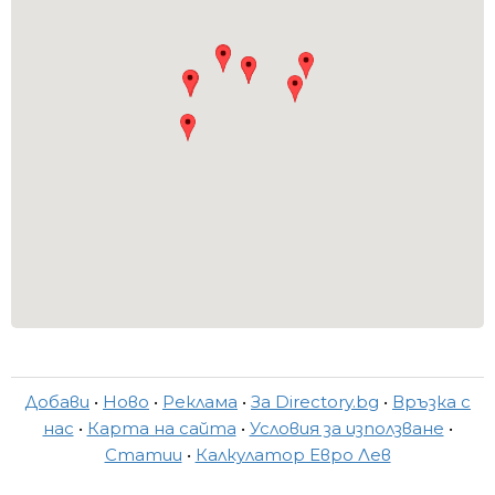
Добави
•
Ново
•
Реклама
•
За Directory.bg
•
Връзка с
нас
•
Карта на сайта
•
Условия за използване
•
Статии
•
Калкулатор Евро Лев