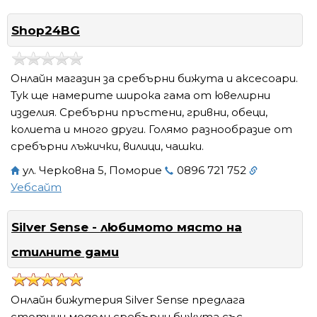
Shop24BG
Онлайн магазин за сребърни бижута и аксесоари.
Тук ще намерите широка гама от ювелирни
изделия. Сребърни пръстени, гривни, обеци,
колиета и много други. Голямо разнообразие от
сребърни лъжички, вилици, чашки.
ул. Черковна 5, Поморие
0896 721 752
Уебсайт
Silver Sense - любимото място на
стилните дами
Онлайн бижутерия Silver Sense предлага
стотици модели сребърни бижута със