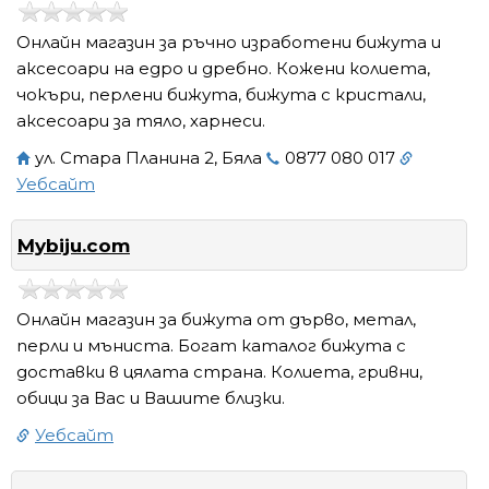
Онлайн магазин за ръчно изработени бижута и
аксесоари на едро и дребно. Кожени колиета,
чокъри, перлени бижута, бижута с кристали,
аксесоари за тяло, харнеси.
ул. Стара Планина 2, Бяла
0877 080 017
Уебсайт
Mybiju.com
Онлайн магазин за бижута от дърво, метал,
перли и мъниста. Богат каталог бижута с
доставки в цялата страна. Колиета, гривни,
обици за Вас и Вашите близки.
Уебсайт