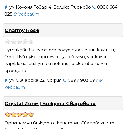
ул. Колоня Товар 4, Велико Търново
0886 664
825
Уебсайт
Charmy Rose
Бутикови бижута от полускъпоценни камъни,
Фън Шуй сувенири, луксозно бельо, уникални
парфюми, бижута и покани за сватба, бал и
кръщене
ул. Овчарска 22, София
0897 903 097
Уебсайт
Crystal Zone | Бижута Сваровски
Оригинални бижута с кристали Сваровски от