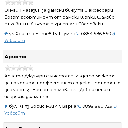
Онлайн магазин за дамски бижута и аксесоари.
Богат асортимент от дамски шапки, шалове,
ръкавици и бижута с кристали Сваровски.
ул. Христо Ботев 15, Шумен
0884 586 850
Уебсайт
Аристо
Аристо Джуълри е мястото, където можете
да намерите перфектният годежен пръстен с
диамант за Вашата половинка. Добри цени и
искрящи диаманти.
бул. Княз Борис I-ви 47, Варна
0899 980 729
Уебсайт