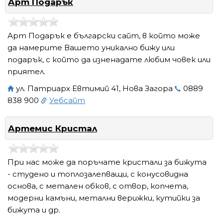
Арт Подарък
Арт Подарък е български сайт, в който може
да намерите Вашето уникално бижу или
подарък, с който да изненадате любим човек или
приятел.
ул. Патриарх Евтимий 41, Нова Загора
0889
838 900
Уебсайт
Артемис Кристал
При нас може да поръчате кристали за бижута
- студено и топлозалепващи, с конусовидна
основа, с метален обков, с отвор, копчета,
модерни камъни, метални верижки, кутийки за
бижута и др.