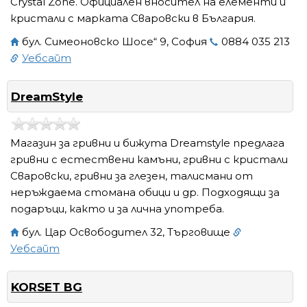
Crystal Zone. Официален вносител на елементи и
кристали с марката Сваровски в България.
бул. Симеоновско Шосе“ 9, София
0884 035 213
Уебсайт
DreamStyle
Магазин за гривни и бижута Dreamstyle предлага
гривни с естествени камъни, гривни с кристали
Сваровски, гривни за глезен, талисмани от
неръждаема стомана обици и др. Подходящи за
подаръци, както и за лична употреба.
бул. Цар Освободител 32, Търговище
Уебсайт
KORSET BG