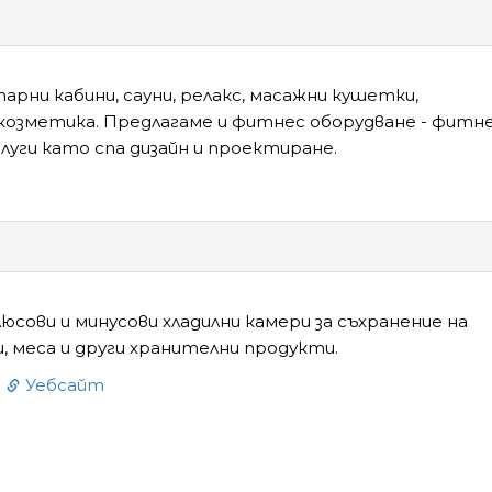
арни кабини, сауни, релакс, масажни кушетки,
козметика. Предлагаме и фитнес оборудване - фитн
слуги като спа дизайн и проектиране.
сови и минусови хладилни камери за съхранение на
и, меса и други хранителни продукти.
1
Уебсайт