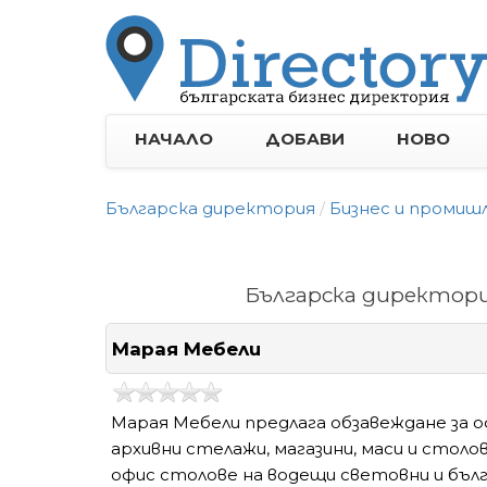
НАЧАЛО
ДОБАВИ
НОВО
Българска директория
Бизнес и промиш
Българска директори
Марая Мебели
Марая Мебели предлага обзавеждане за 
архивни стелажи, магазини, маси и столов
офис столове на водещи световни и бъл