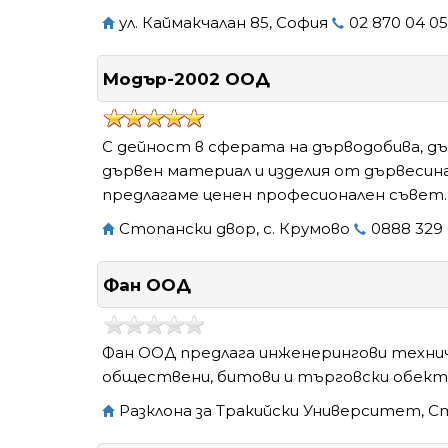
ул. Каймакчалан 85, София
02 870 04 05
Модър-2002 ООД
С дейност в сферата на дърводобива, 
дървен материал и изделия от дървесина
предлагаме ценен професионален съвет.
Стопански двор, с. Крумово
0888 329
Фан ООД
Фан ООД предлага инженерингови технич
обществени, битови и търговски обект
Разклона за Тракийски Университет, С