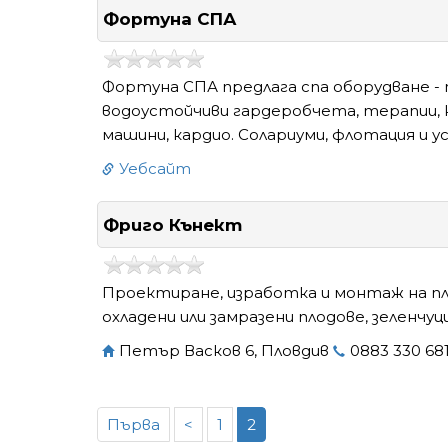
Фортуна СПА
Фортуна СПА предлага спа оборудване - п
водоустойчиви гардеробчета, терапии, 
машини, кардио. Солариуми, флотация и у
Уебсайт
Фриго Кънект
Проектиране, изработка и монтаж на плю
охладени или замразени плодове, зеленчуц
Петър Васков 6, Пловдив
0883 330 68
Първа
<
1
2