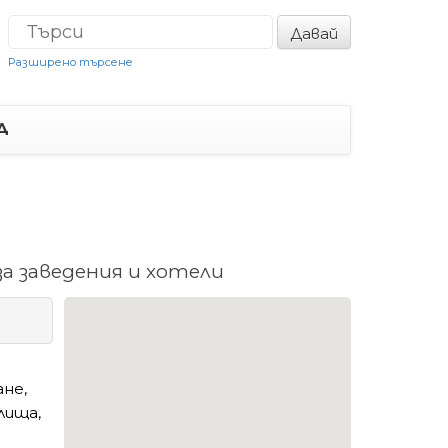
Давай
Разширено търсене
Д
а заведения и хотели
не,
лища,