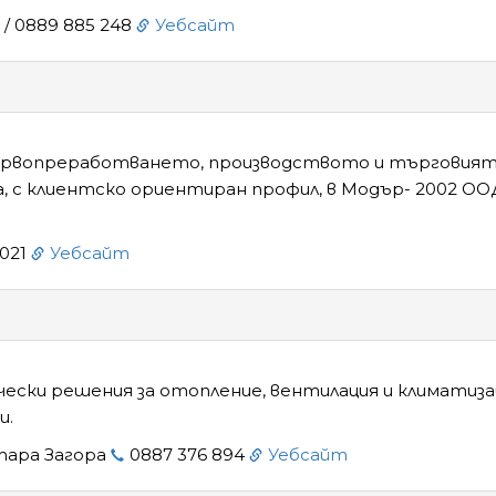
 / 0889 885 248
Уебсайт
дървопреработването, производството и търговият
, с клиентско ориентиран профил, в Модър- 2002 ОО
 021
Уебсайт
ески решения за отопление, вентилация и климатиза
и.
тара Загора
0887 376 894
Уебсайт