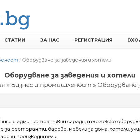
СТАТИИ
ЗА НАС
РЕГИСТРАЦИЯ
ВХО
леност
Оборудване за заведения и хотели
Оборудване за заведения и хотели
я » Бизнес и промишленост » Оборудване з
офиси и административни сгради, търговско оборудва
е за ресторанти, барове, мебели за дома, хотели, учи
гарски производители.