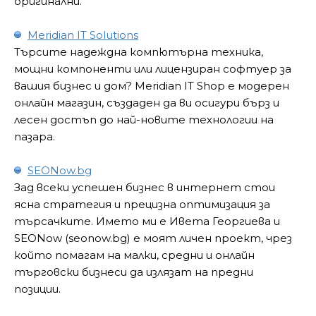
оригинални.
Meridian IT Solutions
Търсите надеждна компютърна техника,
мощни компоненти или лицензиран софтуер за
вашия бизнес и дом? Meridian IT Shop е модерен
онлайн магазин, създаден да ви осигури бърз и
лесен достъп до най-новите технологии на
пазара.
SEONow.bg
Зад всеки успешен бизнес в интернет стои
ясна стратегия и прецизна оптимизация за
търсачките. Името ми е Ивета Георгиева и
SEONow (seonow.bg) е моят личен проект, чрез
който помагам на малки, средни и онлайн
търговски бизнеси да излязат на предни
позиции.