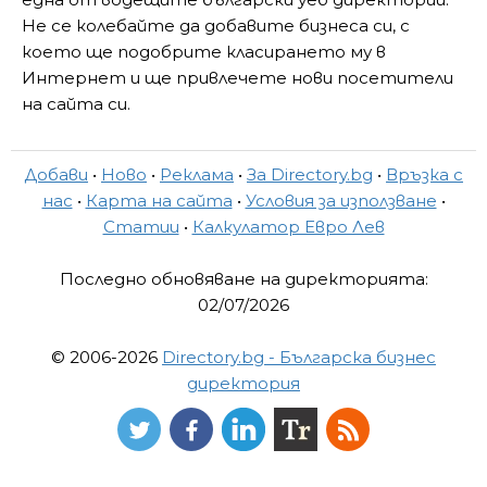
Не се колебайте да добавите бизнеса си, с
което ще подобрите класирането му в
Интернет и ще привлечете нови посетители
на сайта си.
Добави
•
Ново
•
Реклама
•
За Directory.bg
•
Връзка с
нас
•
Карта на сайта
•
Условия за използване
•
Статии
•
Калкулатор Евро Лев
Последно обновяване на директорията:
02/07/2026
© 2006-2026
Directory.bg - Българска бизнес
директория