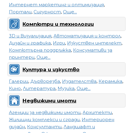
Интернет маркетинг и оптимизация
,
Портали
,
Сигурност
,
Още...
Компютри и технологии
3D и Визуализация
,
Автоматизация и контрол
,
Дизайн и графика
,
Игри
,
Изкуствен интелект
,
Компютърна поддръжка
,
Консумативи за
принтери
,
Още...
Култура и изкуство
Галерии
,
Дърворезба
,
Издателства
,
Керамика
,
Кино
,
Литература
,
Музика
,
Още...
Недвижими имоти
Агенции за недвижими имоти
,
Архитекти
,
Жилищни комплекси и сгради
,
Интериорен
дизайн
,
Консултанти
,
Ландшафт и