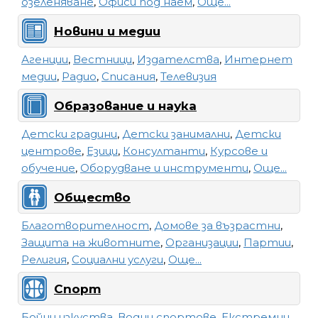
озеленяване
,
Офиси под наем
,
Още...
Новини и медии
Агенции
,
Вестници
,
Издателства
,
Интернет
медии
,
Радио
,
Списания
,
Телевизия
Образование и наука
Детски градини
,
Детски занимални
,
Детски
центрове
,
Езици
,
Консултанти
,
Курсове и
обучение
,
Оборудване и инструменти
,
Още...
Общество
Благотворителност
,
Домове за възрастни
,
Защита на животните
,
Организации
,
Партии
,
Религия
,
Социални услуги
,
Още...
Спорт
Бойни изкуства
,
Водни спортове
,
Екстремни