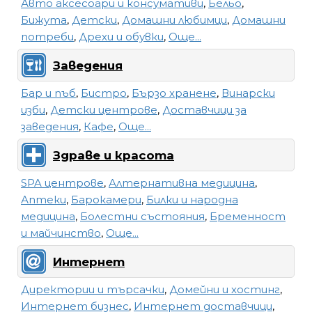
Авто аксесоари и консумативи
,
Бельо
,
Бижута
,
Детски
,
Домашни любимци
,
Домашни
потреби
,
Дрехи и обувки
,
Още...
Заведения
Бар и пъб
,
Бистро
,
Бързо хранене
,
Винарски
изби
,
Детски центрове
,
Доставчици за
заведения
,
Кафе
,
Още...
Здраве и красота
SPA центрове
,
Алтернативна медицина
,
Аптеки
,
Барокамери
,
Билки и народна
медицина
,
Болестни състояния
,
Бременност
и майчинство
,
Още...
Интернет
Директории и търсачки
,
Домейни и хостинг
,
Интернет бизнес
,
Интернет доставчици
,