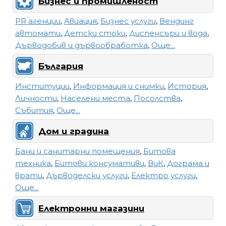
Бизнес и промишленост
PR агенции
,
Авиация
,
Бизнес услуги
,
Вендинг
автомати
,
Детски стоки
,
Диспенсъри и вода
,
Дърводобив и дървообработка
,
Още...
България
Институции
,
Информация и снимки
,
История
,
Личности
,
Населени места
,
Посолства
,
Събития
,
Още...
Дом и градина
Бани и санитарни помещения
,
Битова
техника
,
Битови консумативи
,
ВиК
,
Дограма и
врати
,
Дърводелски услуги
,
Електро услуги
,
Още...
Електронни магазини