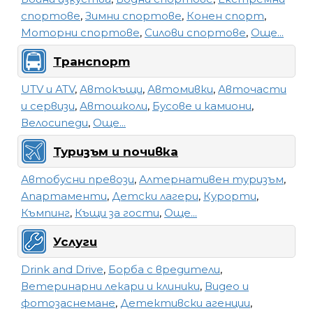
спортове
,
Зимни спортове
,
Конен спорт
,
Моторни спортове
,
Силови спортове
,
Още...
Транспорт
UTV и АТV
,
Автокъщи
,
Автомивки
,
Авточасти
и сервизи
,
Автошколи
,
Бусове и камиони
,
Велосипеди
,
Още...
Туризъм и почивка
Автобусни превози
,
Алтернативен туризъм
,
Апартаменти
,
Детски лагери
,
Курорти
,
Къмпинг
,
Къщи за гости
,
Още...
Услуги
Drink and Drive
,
Борба с вредители
,
Ветеринарни лекари и клиники
,
Видео и
фотозаснемане
,
Детективски агенции
,