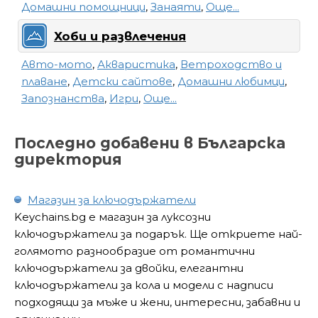
Домашни помощници
,
Занаяти
,
Още...
Хоби и развлечения
Авто-мото
,
Акваристика
,
Ветроходство и
плаване
,
Детски сайтове
,
Домашни любимци
,
Запознанства
,
Игри
,
Още...
Последно добавени в Българска
директория
Магазин за ключодържатели
Keychains.bg е магазин за луксозни
ключодържатели за подарък. Ще откриете най-
голямото разнообразие от романтични
ключодържатели за двойки, елегантни
ключодържатели за кола и модели с надписи
подходящи за мъже и жени, интересни, забавни и