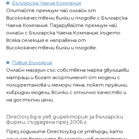
Българска Чаена Компания
Опитайте премиум чай онлайн от
висококачествени билки и плодове с Българска
Чаена Компания. Пазарувайте премиум чай
онлайн с Българска Чаена Компания; където
всяка селекция е направена от
висококачествени билки и плодове.
Павия България
Онлайн магазин със собствена марка двулицеви
матраци и богат асортимент от модели с
полиуретанова и мемори пяна, покет пружини,
хибридни модели, всички с отлично качество и
на достъпни цени.
Directory.bg е уеб директория за български
фирми, създадена през 2006 г.
През годините Directory.bg се утвърди, като
една от водещите български уеб директории.