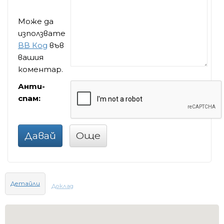
Може да
използвате
BB Код
във
вашия
коментар.
Анти-
спам:
Давай
Още
Детайли
Доклад