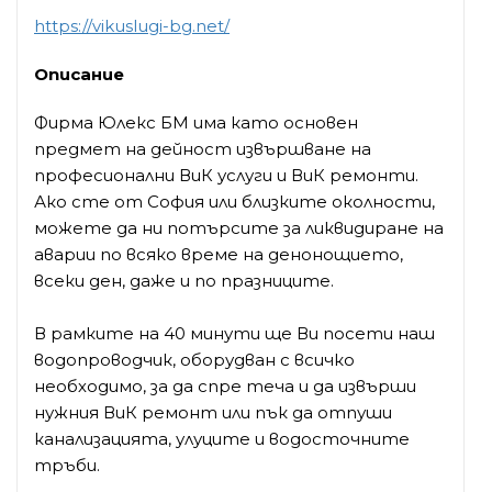
https://vikuslugi-bg.net/
Описание
Фирма Юлекс БМ има като основен
предмет на дейност извършване на
професионални ВиК услуги и ВиК ремонти.
Ако сте от София или близките околности,
можете да ни потърсите за ликвидиране на
аварии по всяко време на денонощието,
всеки ден, даже и по празниците.
В рамките на 40 минути ще Ви посети наш
водопроводчик, оборудван с всичко
необходимо, за да спре теча и да извърши
нужния ВиК ремонт или пък да отпуши
канализацията, улуците и водосточните
тръби.