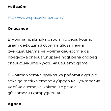
Уебсайт
http://www.spasovkinezi.com/
Описание
В моята практика работя с деца, които
имат дефицит в своята двигателна
функция. Целта на моята дейност е да
предложа специализирана подкрепа според
специфичните нужди на вашето дете.
В моята частна практика работя с деца с
лека до тежка степен увреда на Централна
нервна система, както и с деца с
двигателни затруднения.
Адрес