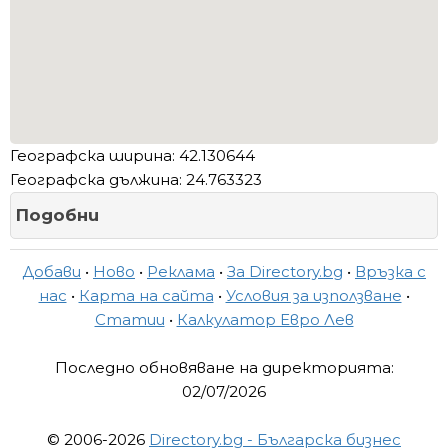
Географска ширина: 42.130644
Географска дължина: 24.763323
Подобни
Добави
•
Ново
•
Реклама
•
За Directory.bg
•
Връзка с
нас
•
Карта на сайта
•
Условия за използване
•
Статии
•
Калкулатор Евро Лев
Последно обновяване на директорията:
02/07/2026
© 2006-2026
Directory.bg - Българска бизнес