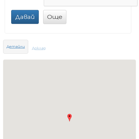
Давай
Още
Детайли
Доклад