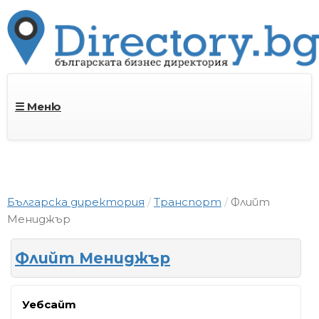
☰ Меню
Българска директория
Транспорт
Флийт
Мениджър
Флийт Мениджър
Уебсайт