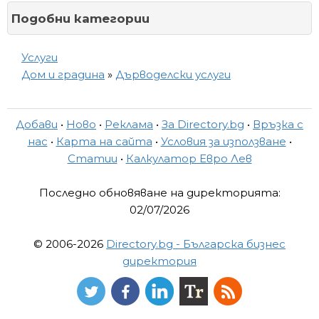
Подобни категории
Услуги
Дом и градина
»
Дърводелски услуги
Добави
•
Ново
•
Реклама
•
За Directory.bg
•
Връзка с
нас
•
Карта на сайта
•
Условия за използване
•
Статии
•
Калкулатор Евро Лев
Последно обновяване на директорията:
02/07/2026
© 2006-2026
Directory.bg - Българска бизнес
директория