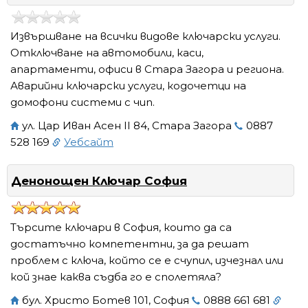
Извършване на всички видове ключарски услуги.
Отключване на автомобили, каси,
апартаменти, офиси в Стара Загора и региона.
Аварийни ключарски услуги, кодочетци на
домофони системи с чип.
ул. Цар Иван Асен ІІ 84, Стара Загора
0887
528 169
Уебсайт
Денонощен Ключар София
Търсите ключари в София, които да са
достатъчно компетентни, за да решат
проблем с ключа, който се е счупил, изчезнал или
кой знае каква съдба го е сполетяла?
бул. Христо Ботев 101, София
0888 661 681