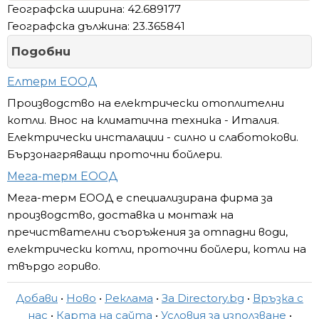
Географска ширина: 42.689177
Географска дължина: 23.365841
Подобни
Елтерм ЕООД
Производство на електрически отоплителни
котли. Внос на климатична техника - Италия.
Електрически инсталации - силно и слаботокови.
Бързонагряващи проточни бойлери.
Мега-терм ЕООД
Мега-терм ЕООД е специализирана фирма за
производство, доставка и монтаж на
пречиствателни съоръжения за отпадни води,
електрически котли, проточни бойлери, котли на
твърдо гориво.
Добави
•
Ново
•
Реклама
•
За Directory.bg
•
Връзка с
нас
•
Карта на сайта
•
Условия за използване
•