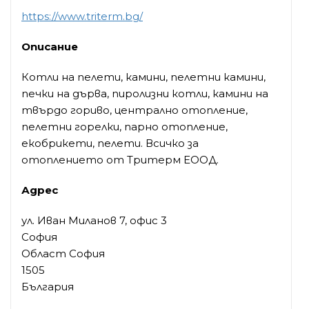
https://www.triterm.bg/
Описание
Котли на пелети, камини, пелетни камини,
печки на дърва, пиролизни котли, камини на
твърдо гориво, централно отопление,
пелетни горелки, парно отопление,
екобрикети, пелети. Всичко за
отоплението от Тритерм ЕООД.
Адрес
ул. Иван Миланов 7, офис 3
София
Област София
1505
България