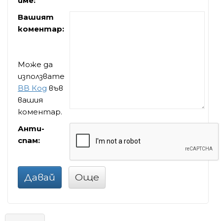
име:
Вашият
коментар:
Може да
използвате
BB Код
във
вашия
коментар.
Анти-
спам:
Давай
Още