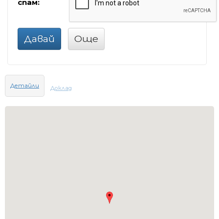
спам:
Давай
Още
Детайли
Доклад