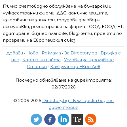
Пълно счетоводно обслужване на български и
чуждестранни фирми, ДДС, данъчна защита,
изготвяне на заплати, трудови договори,
осигуровки, регистрация на фирми - ООД, ЕООД, ЕТ,
одитиране, бизнес планове, бюджети, проекти по
програми на Европейския съюз.
Добави
•
Ново
•
Реклама
•
За Directory.bg
•
Връзка с
нас
•
Карта на сайта
•
Условия за използване
•
Статии
•
Калкулатор Евро Лев
Последно обновяване на директорията:
02/07/2026
© 2006-2026
Directory.bg - Българска бизнес
директория