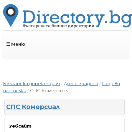
☰ Меню
Българска директория
Дом и градина
Подови
настилки
СПС Комерсиал
СПС Комерсиал
Уебсайт