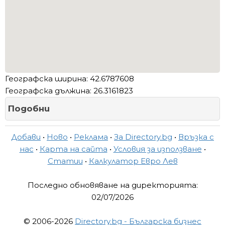
Географска ширина: 42.6787608
Географска дължина: 26.3161823
Подобни
Добави
•
Ново
•
Реклама
•
За Directory.bg
•
Връзка с
нас
•
Карта на сайта
•
Условия за използване
•
Статии
•
Калкулатор Евро Лев
Последно обновяване на директорията:
02/07/2026
© 2006-2026
Directory.bg - Българска бизнес