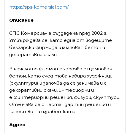
https://sps-komersial.com/
Описание
СПС Комерсиал е създадена през 2002 г.
Утвърждава се, като една от водещите
български фирми за щампован бетон и
декоративни скали.
В началото фирмата започва с щампован
бетон, като след това набира художници
(скулптури) и започва да се занимава и с
декоративни скали, интериорни и
ексинтериорни решения, фигури, скулптури.
Отличава се с нестандартни решения и
качество на изработката.
Адрес