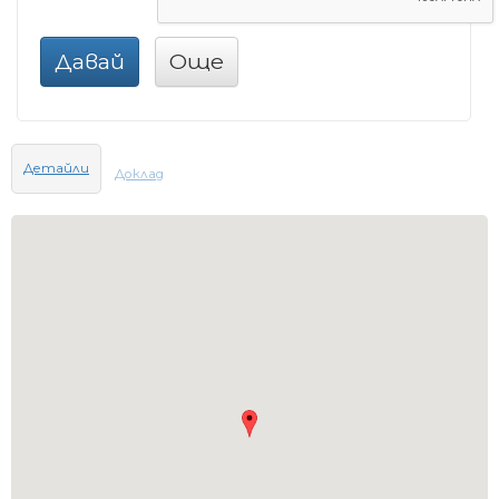
Давай
Още
Детайли
Доклад