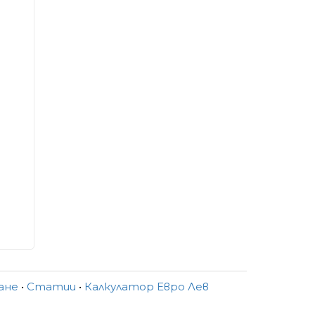
ване
•
Статии
•
Калкулатор Евро Лев