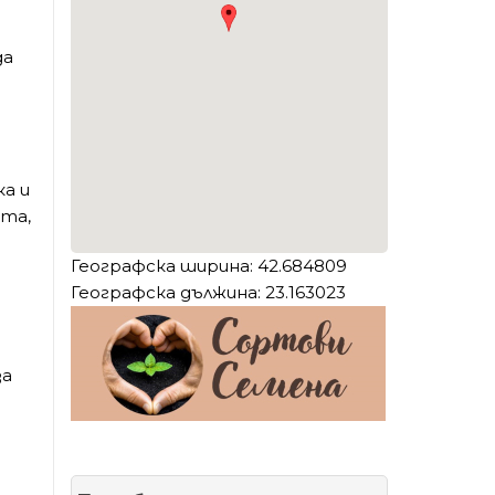
а
да
а и
ита,
Географска ширина: 42.684809
Географска дължина: 23.163023
за