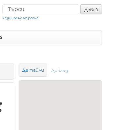
Давай
Разширено търсене
Д
Детайли
Доклад
а
е