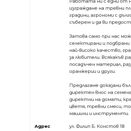
Работата ни с едни от 
изграждане на тревни пл
градини, агрономи с дъл
съберем и да ви предост
Затова само при нас мож
селектирани и подбрани
най-високо качество, гр
за любители. Всякакъв р
посадъчен материал, ра
оранжерии и други.
Предлагаме доказани бъ
директен внос на семена 
директни на домати, кра
цветя, тревни смеси, т
машини и инструменти.
Адрес
ул. Филип Б. Констов 18