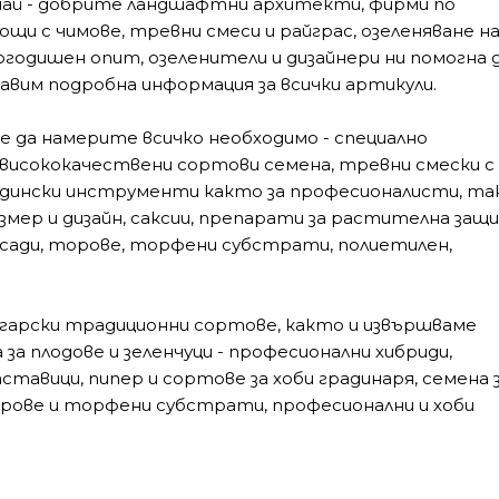
най - добрите ландшафтни архитекти, фирми по
ощи с чимове, тревни смеси и райграс, озеленяване н
гогодишен опит, озеленители и дизайнери ни помогна 
авим подробна информация за всички артикули.
е да намерите всичко необходимо - специално
 висококачествени сортови семена, тревни смески с
адински инструменти както за професионалисти, так
азмер и дизайн, саксии, препарати за растителна защ
зсади, торове, торфени субстрати, полиетилен,
лгарски традиционни сортове, както и извършваме
за плодове и зеленчуци - професионални хибриди,
ставици, пипер и сортове за хоби градинаря, семена 
орове и торфени субстрати, професионални и хоби