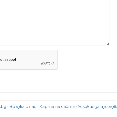
y.bg
•
Връзка с нас
•
Карта на сайта
•
Условия за използ