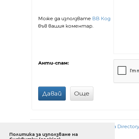
Може да използвате
BB Код
във вашия коментар.
Анти-спам:
Давай
Още
Добави
•
Ново
•
Реклама
•
За Director
Политика за използване на