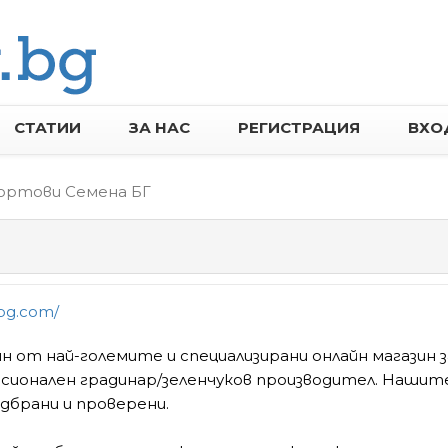
СТАТИИ
ЗА НАС
РЕГИСТРАЦИЯ
ВХО
ортови Семена БГ
bg.com/
н от най-големите и специализирани онлайн магазин з
есионален градинар/зеленчуков производител. Нашит
дбрани и проверени.