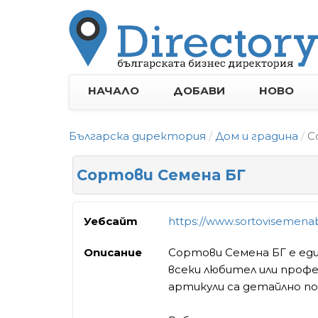
НАЧАЛО
ДОБАВИ
НОВО
Българска директория
Дом и градина
С
Сортови Семена БГ
Уебсайт
https://www.sortovisemena
Описание
Сортови Семена БГ е еди
всеки любител или проф
артикули са детайлно по