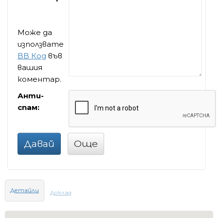
Може да
използвате
BB Код
във
вашия
коментар.
Анти-
спам:
Давай
Още
Детайли
Доклад