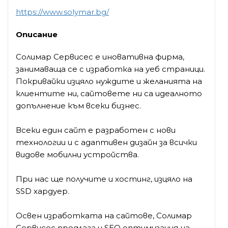
https://www.solymar.bg/
Описание
Солимар Сервисес е иновативна фирма,
занимаваща се с изработка на уеб страници.
Покривайки изцяло нуждите и желанията на
клиентите ни, сайтовете ни са идеалното
допълнение към всеки бизнес.
Всеки един сайт е разработен с нови
технологии и с адаптивен дизайн за всички
видове мобилни устройства.
При нас ще получите и хостинг, изцяло на
SSD хардуер.
Освен изработката на сайтове, Солимар
Сервисес предлага и SEO оптимизация на