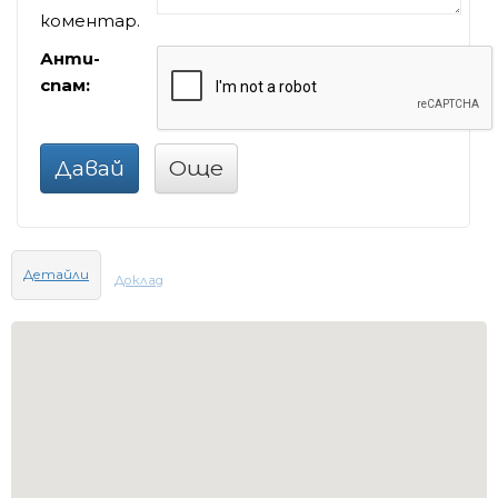
коментар.
Анти-
спам:
Давай
Още
Детайли
Доклад