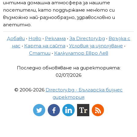
интимна домашна атмосфера за нашите
посетители, като поддържаме менюто си
възможно най-разнообразно, здравословно и
апетитно.
Добави
•
Ново
•
Реклама
•
За Directory.bg
•
Връзка с
нас
•
Карта на сайта
•
Условия за използване
•
Статии
•
Калкулатор Евро Лев
Последно обновяване на директорията:
02/07/2026
© 2006-2026
Directory.bg - Българска бизнес
директория