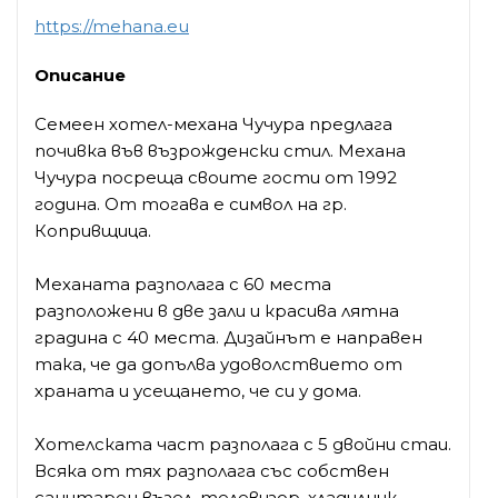
https://mehana.eu
Описание
Семеен хотел-механа Чучура предлага
почивка във възрожденски стил. Механа
Чучура посреща своите гости от 1992
година. От тогава е символ на гр.
Копривщица.
Механата разполага с 60 места
разположени в две зали и красива лятна
градина с 40 места. Дизайнът е направен
така, че да допълва удоволствието от
храната и усещането, че си у дома.
Хотелската част разполага с 5 двойни стаи.
Всяка от тях разполага със собствен
санитарен възел, телевизор, хладилник,