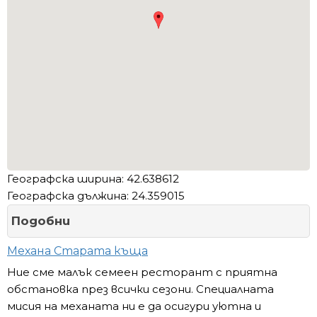
Географска ширина: 42.638612
Географска дължина: 24.359015
Подобни
Механа Старата къща
Ние сме малък семеен ресторант с приятна
обстановка през всички сезони. Специалната
мисия на механата ни е да осигури уютна и