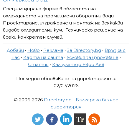
Специализирана фирма в областта на
охлаждането на промишлени оборотни води.
Проектиране, изграждане и монтаж на всякакви
видове охладителни кули. Техническо решение на
всеки конкретен случай.
Добави
•
Ново
•
Реклама
•
За Directory.bg
•
Връзка с
нас
•
Карта на сайта
•
Условия за използване
•
Статии
•
Калкулатор Евро Лев
Последно обновяване на директорията:
02/07/2026
© 2006-2026
Directory.bg - Българска бизнес
директория