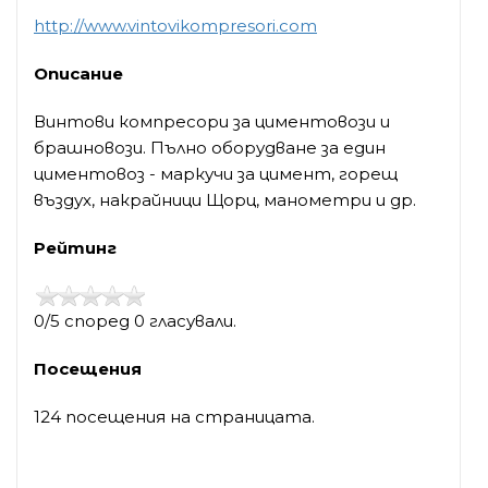
http://www.vintovikompresori.com
Описание
Винтови компресори за циментовози и
брашновози. Пълно оборудване за един
циментовоз - маркучи за цимент, горещ
въздух, накрайници Щорц, манометри и др.
Рейтинг
0/5 според 0 гласували.
Посещения
124 посещения на страницата.