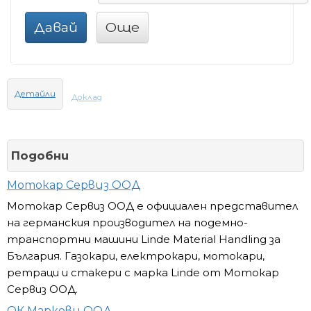
Давай
Още
Детайли
Доклад
Подобни
Мотокар Сервиз ООД
Мотокар Сервиз ООД е официален представител
на германския производител на подемно-
транспортни машини Linde Material Handling за
България. Газокари, електрокари, мотокари,
ретраци и стакери с марка Linde от Мотокар
Сервиз ООД.
ОК Маркови ООД