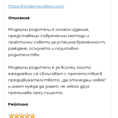
https://moderniroditeli.com/
Описание
Модерни родители е онлайн издание,
представящо съвременни методи и
практични съвети за успешна бременност,
раждане, осъзнато и позитивно
родителство.
Модерни родители е за всички, които
ежедневно се сблъскват с препятствия в
предизвикателството „да отгледаш човек“
и имат нужда да знаят, че някой друг
преминава през същото.
Рейтинг