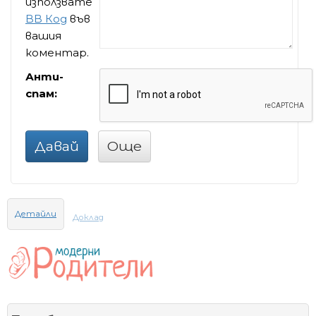
използвате
BB Код
във
вашия
коментар.
Анти-
спам:
Давай
Още
Детайли
Доклад