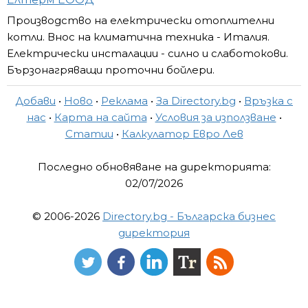
Производство на електрически отоплителни
котли. Внос на климатична техника - Италия.
Електрически инсталации - силно и слаботокови.
Бързонагряващи проточни бойлери.
Добави
•
Ново
•
Реклама
•
За Directory.bg
•
Връзка с
нас
•
Карта на сайта
•
Условия за използване
•
Статии
•
Калкулатор Евро Лев
Последно обновяване на директорията:
02/07/2026
© 2006-2026
Directory.bg - Българска бизнес
директория