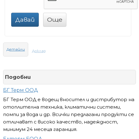
Давай
Още
Детайли
Доклад
Подобни
БГ Терм ООД
БГ Терм ООД е водещ вносител и дистрибутор на
отоплителна техника, климатични системи,
помпи за вода и др. Всички предлагани продукти се
отличават с високо качество, надеждност,
минимум 24 месеца гаранция.
Елтерм ЕООД