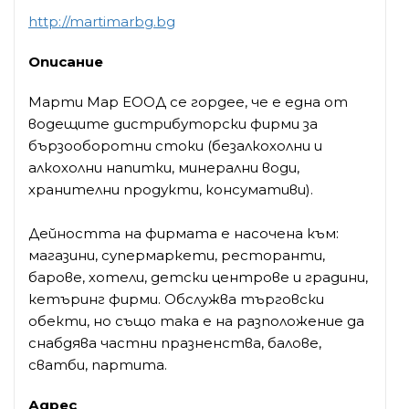
http://martimarbg.bg
Описание
Марти Мар ЕООД се гордее, че е една от
водещите дистрибуторски фирми за
бързооборотни стоки (безалкохолни и
алкохолни напитки, минерални води,
хранителни продукти, консумативи).
Дейността на фирмата е насочена към:
магазини, супермаркети, ресторанти,
барове, хотели, детски центрове и градини,
кетъринг фирми. Обслужва търговски
обекти, но също така е на разположение да
снабдява частни празненства, балове,
сватби, партита.
Адрес