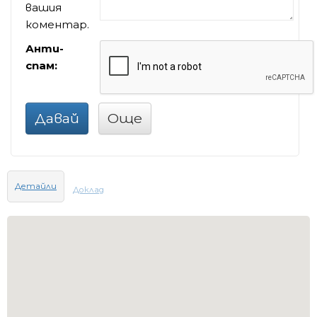
вашия
коментар.
Анти-
спам:
Давай
Още
Детайли
Доклад