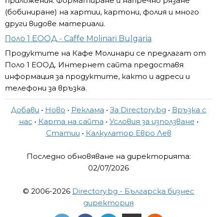
приложения. Форматиране и напречно рязане
(бобиниране) на хартии, картони, фолия и много
други видове материали.
Поло 1 ЕООД - Caffe Molinari Bulgaria
Продуктите на Кафе Молинари се предлагат от
Поло 1 ЕООД. Интернет сайта предоставя
информация за продуктите, както и адреси и
телефони за връзка.
Добави
•
Ново
•
Реклама
•
За Directory.bg
•
Връзка с
нас
•
Карта на сайта
•
Условия за използване
•
Статии
•
Калкулатор Евро Лев
Последно обновяване на директорията:
02/07/2026
© 2006-2026
Directory.bg - Българска бизнес
директория