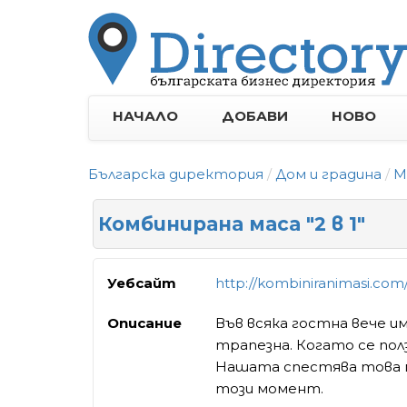
НАЧАЛО
ДОБАВИ
НОВО
Българска директория
Дом и градина
М
Комбинирана маса "2 в 1"
Уебсайт
http://kombiniranimasi.com
Описание
Във всяка гостна вече им
трапезна. Когато се пол
Нашата спестява това м
този момент.