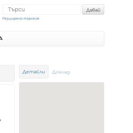
Давай
Разширено търсене
Д
Детайли
Доклад
о