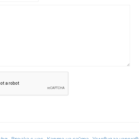
y.bg
•
Връзка с нас
•
Карта на сайта
•
Условия за използ