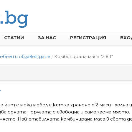
СТАТИИ
ЗА НАС
РЕГИСТРАЦИЯ
ВХО
ебели и обзавеждане
Комбинирана маса "2 в 1"
/
а кът с мека мебел и кът за хранене с 2 маси - холна и
зва едната - другата е свободна и само заема място.
ясто. Най-стабилната комбинирана маса в света д