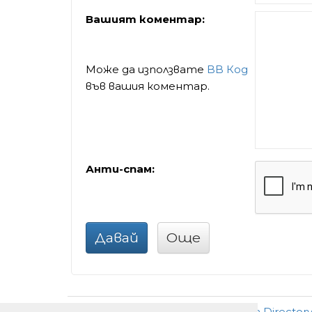
Вашият коментар:
Може да използвате
BB Код
във вашия коментар.
Анти-спам:
Давай
Още
Добави
•
Ново
•
Реклама
•
За Director