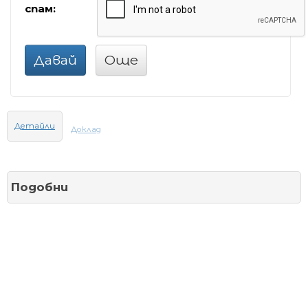
спам:
Давай
Още
Детайли
Доклад
Подобни