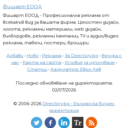
Фишарт ЕООД
Фишарт ЕООД - Професионална реклама от
всякакъв вид за вашата фирма. Цялостен дизайн,
логота, рекламни материали, web дизайн,
билбордове, рекламни кампании, ТV и аудио/видео
реклама, табели, постери, брошури.
Добави
•
Ново
•
Реклама
•
За Directory.bg
•
Връзка с
нас
•
Карта на сайта
•
Условия за използване
•
Статии
•
Калкулатор Евро Лев
Последно обновяване на директорията:
02/07/2026
© 2006-2026
Directory.bg - Българска бизнес
директория