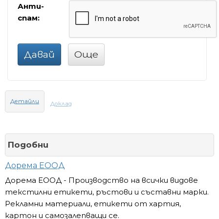
Анти-
спам:
Давай
Още
Детайли
Доклад
Подобни
Дорема ЕООД
Дорема ЕООД - Производство на всички видове
текстилни етикети, ръстови и съставни марки.
Рекламни материали, етикети от хартия,
картон и самозалепващи се.