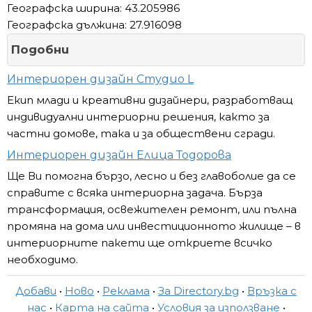
Географска ширина: 43.205986
Географска дължина: 27.916098
Подобни
Интериорен дизайн Студио L
Екип млади и креативни дизайнери, разработващ
индивидуални интериорни решения, както за
частни домове, така и за обществени сгради.
Интериорен дизайн Елица Тодорова
Ще Ви помогна бързо, лесно и без главоболие да се
справите с всяка интериорна задача. Бърза
трансформация, освежителен ремонт, или пълна
промяна на дома или инвестиционното жилище – в
интериорните пакети ще откриете всичко
необходимо.
Добави
•
Ново
•
Реклама
•
За Directory.bg
•
Връзка с
нас
•
Карта на сайта
•
Условия за използване
•