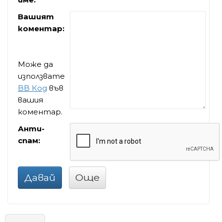
Вашият
коментар:
Може да
използвате
BB Код
във
вашия
коментар.
Анти-
спам:
Давай
Още