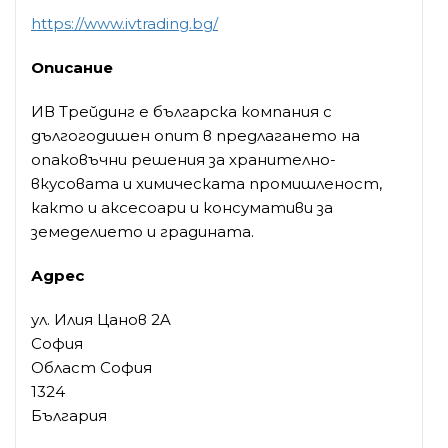
https://www.ivtrading.bg/
Описание
ИВ Трейдинг е българска компания с
дългогодишен опит в предлагането на
опаковъчни решения за хранително-
вкусовата и химическата промишленост,
както и аксесоари и консумативи за
земеделието и градината.
Адрес
ул. Илия Цанов 2A
София
Област София
1324
България