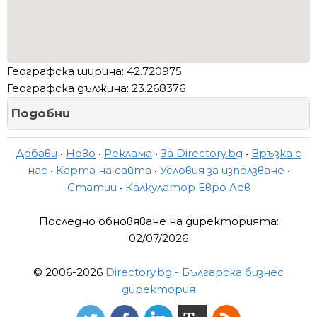
Географска ширина: 42.720975
Географска дължина: 23.268376
Подобни
Добави
•
Ново
•
Реклама
•
За Directory.bg
•
Връзка с
нас
•
Карта на сайта
•
Условия за използване
•
Статии
•
Калкулатор Евро Лев
Последно обновяване на директорията:
02/07/2026
© 2006-2026
Directory.bg - Българска бизнес
директория