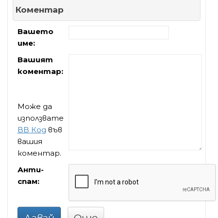
Коментар
Вашето
име:
Вашият
коментар:
Може да
използвате
BB Код
във
вашия
коментар.
Анти-
спам:
Давай
Още