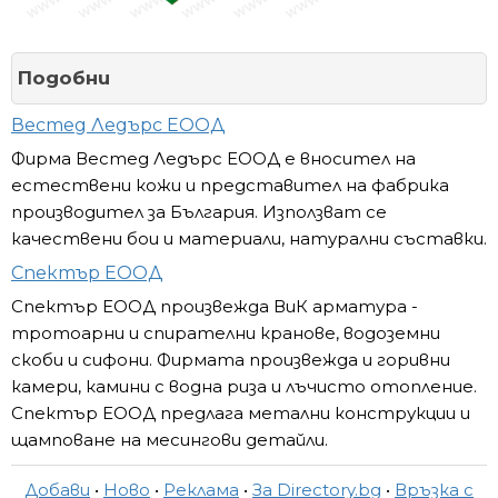
Подобни
Вестед Ледърс ЕООД
Фирма Вестед Ледърс ЕООД е вносител на
естествени кожи и представител на фабрика
производител за България. Използват се
качествени бои и материали, натурални съставки.
Спектър ЕООД
Спектър ЕООД произвежда ВиК арматура -
тротоарни и спирателни кранове, водоземни
скоби и сифони. Фирмата произвежда и горивни
камери, камини с водна риза и лъчисто отопление.
Спектър ЕООД предлага метални конструкции и
щамповане на месингови детайли.
Добави
•
Ново
•
Реклама
•
За Directory.bg
•
Връзка с