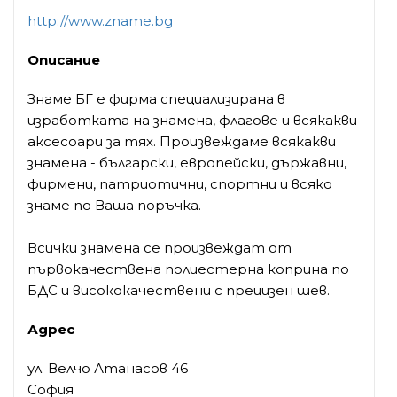
http://www.zname.bg
Описание
Знаме БГ е фирма специализирана в
изработката на знамена, флагове и всякакви
аксесоари за тях. Произвеждаме всякакви
знамена - български, европейски, държавни,
фирмени, патриотични, спортни и всяко
знаме по Ваша поръчка.
Всички знамена се произвеждат от
първокачествена полиестерна коприна по
БДС и висококачествени с прецизен шев.
Адрес
ул. Велчо Атанасов 46
София