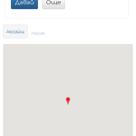
Давай
Още
Детайли
Доклад