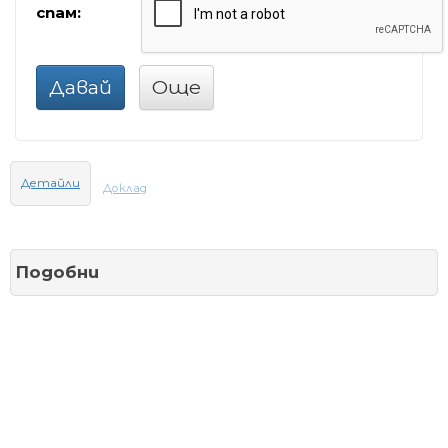
спам:
Давай
Още
Детайли
Доклад
Подобни