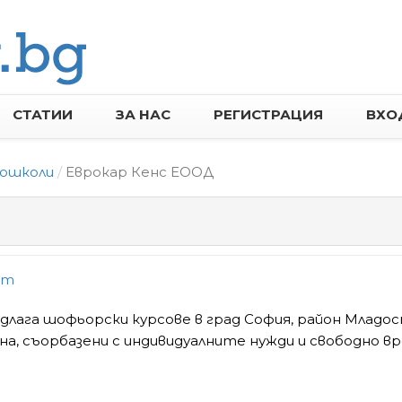
СТАТИИ
ЗА НАС
РЕГИСТРАЦИЯ
ВХО
ошколи
Еврокар Кенс ЕООД
om
лага шофьорски курсове в град София, район Младос
а, съорбазени с индивидуалните нужди и свободно в