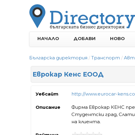
НАЧАЛО
ДОБАВИ
НОВО
Българска директория
Транспорт
Авт
Еврокар Кенс ЕООД
Уебсайт
http://www.eurocar-kens.c
Описание
Фирма Еврокар КЕНС пред
Студентски град, Слатин
на клиента.
Рейтинг