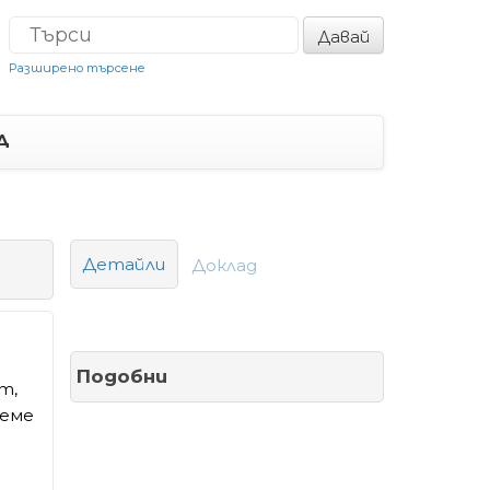
Давай
Разширено търсене
Д
Детайли
Доклад
Подобни
т,
реме